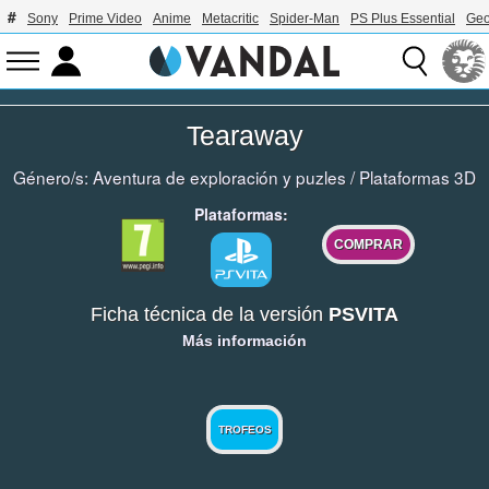
Sony
Prime Video
Anime
Metacritic
Spider-Man
PS Plus Essential
Geo
Tearaway
Género/s:
Aventura de exploración y puzles
/
Plataformas 3D
Plataformas:
COMPRAR
Ficha técnica de la versión
PSVITA
Más información
TROFEOS