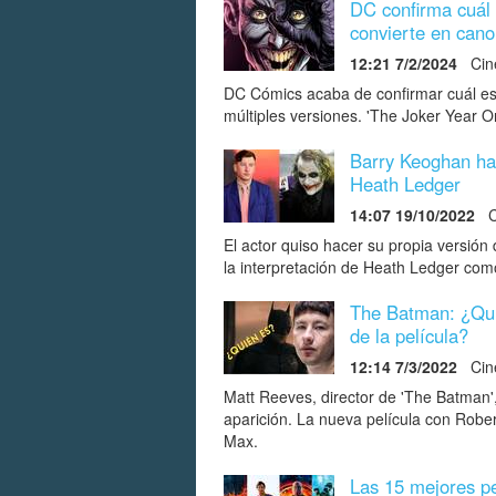
DC confirma cuál 
convierte en cano
12:21 7/2/2024
Cine
DC Cómics acaba de confirmar cuál es
múltiples versiones. 'The Joker Year On
Barry Keoghan hab
Heath Ledger
14:07 19/10/2022
C
El actor quiso hacer su propia versión
la interpretación de Heath Ledger com
The Batman: ¿Quié
de la película?
12:14 7/3/2022
Cin
Matt Reeves, director de 'The Batman',
aparición. La nueva película con Rober
Max.
Las 15 mejores pe