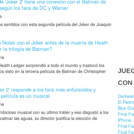
 de 'Joker 2' tiene una conexión con el Batman de
 según los fans de DC y Warner
e
os sentidos con esta segunda película del Joker de Joaquin
 Nolan con el Joker antes de la muerte de Heath
r la trilogía de Batman?
ne
e Heath Ledger sorprendió a todo el mundo y trastocó los
JUE
s visto en la tercera película de Batman de Christopher
CON
ker 2' responde a los fans más enfurecidos y
 película es un musical
Darkwatc
El Padri
ne
Blue Dr
mbicioso musical con su último tráiler y eso disgustó a los
Final Fa
lmar las aguas, su director justifica la elección de
iPhone, 
Final Fa
Final Fa