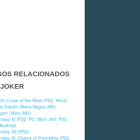
GOS RELACIONADOS
 JOKER
h: Curse of the West (PS2, Xbox)
no Edición Mano Negra (Wii)
agon (Xbox 360)
ntasy XI (PS2, PC, Xbox 360, PS3,
Android)
ntasy XII (PS2)
ntasy XI: Chains of Promathia (PS2,