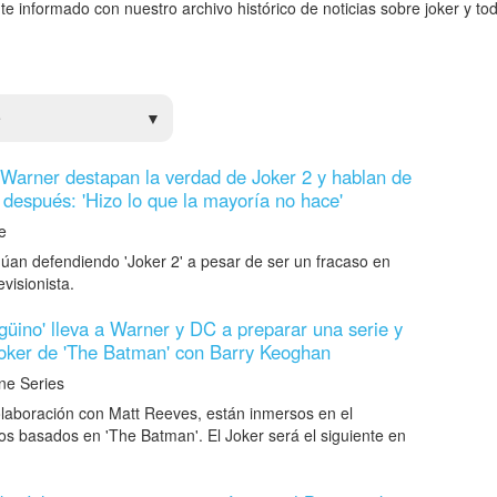
te informado con nuestro archivo histórico de noticias sobre joker y to
e
 Warner destapan la verdad de Joker 2 y hablan de
 después: 'Hizo lo que la mayoría no hace'
e
an defendiendo 'Joker 2' a pesar de ser un fracaso en
visionista.
ngüino' lleva a Warner y DC a preparar una serie y
Joker de 'The Batman' con Barry Keoghan
e Series
colaboración con Matt Reeves, están inmersos en el
os basados en 'The Batman'. El Joker será el siguiente en