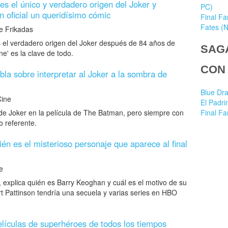
es el único y verdadero origen del Joker y
PC)
n oficial un queridísimo cómic
Final Fa
Fates (
 Frikadas
 el verdadero origen del Joker después de 84 años de
SAG
e' es la clave de todo.
CON
la sobre interpretar al Joker a la sombra de
Blue Dr
ine
El Padri
 de Joker en la película de The Batman, pero siempre con
Final Fa
o referente.
n es el misterioso personaje que aparece al final
e
 explica quién es Barry Keoghan y cuál es el motivo de su
t Pattinson tendría una secuela y varias series en HBO
lículas de superhéroes de todos los tiempos