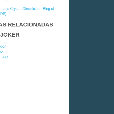
ntasy: Crystal Chronicles - Ring of
NDS)
AS RELACIONADAS
 JOKER
agon
no
ntasy