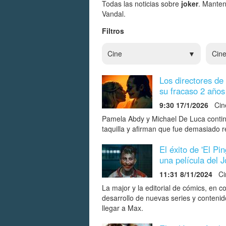
Todas las noticias sobre
joker
. Manten
Vandal.
Filtros
Cine
Cin
Los directores de
su fracaso 2 años
9:30 17/1/2026
Cin
Pamela Abdy y Michael De Luca continú
taquilla y afirman que fue demasiado re
El éxito de 'El Pi
una película del 
11:31 8/11/2024
Cin
La major y la editorial de cómics, en 
desarrollo de nuevas series y contenid
llegar a Max.