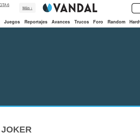
GTA 6
Más ↓
Juegos
Reportajes
Avances
Trucos
Foro
Random
Hard
 JOKER