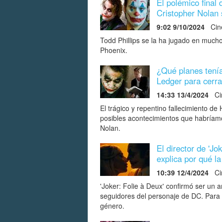
El polémico final
Cristopher Nolan
9:02 9/10/2024
Cin
Todd Phillips se la ha jugado en much
Phoenix.
¿Qué planes tenía
Ledger para cerra
14:33 13/4/2024
Ci
El trágico y repentino fallecimiento d
posibles acontecimientos que habríamo
Nolan.
El director de 'Jo
explica por qué la
10:39 12/4/2024
Ci
'Joker: Folie à Deux' confirmó ser un a
seguidores del personaje de DC. Para ca
género.