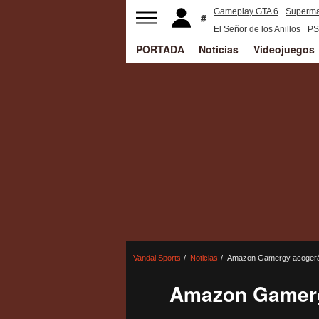
Gameplay GTA 6
Superm
El Señor de los Anillos
PS
PORTADA
Noticias
Videojuegos
Vandal Sports
Noticias
Amazon Gamergy acogerá l
Amazon Gamergy