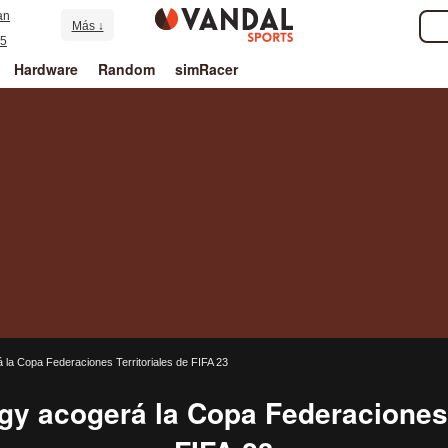
an
Más ↓
5
Hardware
Random
simRacer
a Copa Federaciones Territoriales de FIFA 23
 acogerá la Copa Federaciones T