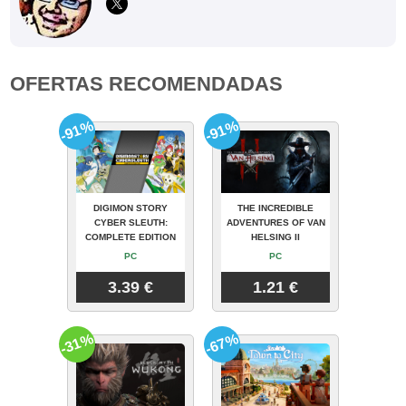
OFERTAS RECOMENDADAS
-91%
-91%
DIGIMON STORY
THE INCREDIBLE
CYBER SLEUTH:
ADVENTURES OF VAN
COMPLETE EDITION
HELSING II
PC
PC
3.39 €
1.21 €
-31%
-67%