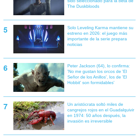
sido seleccionado para la beta de
The Duskbloods
Solo Leveling Karma mantiene su
estreno en 2026: el juego más
importante de la serie prepara
noticias
Peter Jackson (64), lo confirma:
'No me gustan los orcos de 'El
Señor de los Anillos', los de 'El
Hobbit' son formidables'
Un aristócrata soltó miles de
cangrejos rojos en el Guadalquivir
en 1974: 50 años después, la
invasión es irreversible