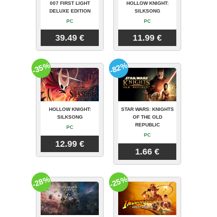
007 FIRST LIGHT
HOLLOW KNIGHT:
DELUXE EDITION
SILKSONG
PC
PC
39.49 €
11.99 €
-35%
-82%
HOLLOW KNIGHT:
STAR WARS: KNIGHTS
SILKSONG
OF THE OLD
REPUBLIC
PC
PC
12.99 €
1.66 €
-28%
-25%