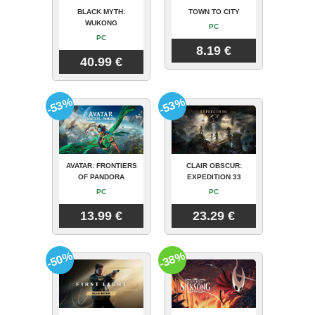
BLACK MYTH:
TOWN TO CITY
WUKONG
PC
PC
8.19 €
40.99 €
-53%
-53%
AVATAR: FRONTIERS
CLAIR OBSCUR:
OF PANDORA
EXPEDITION 33
PC
PC
13.99 €
23.29 €
-50%
-38%