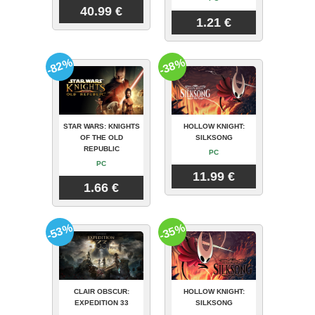
40.99 €
1.21 €
-82%
-38%
STAR WARS: KNIGHTS
HOLLOW KNIGHT:
OF THE OLD
SILKSONG
REPUBLIC
PC
PC
11.99 €
1.66 €
-53%
-35%
CLAIR OBSCUR:
HOLLOW KNIGHT:
EXPEDITION 33
SILKSONG