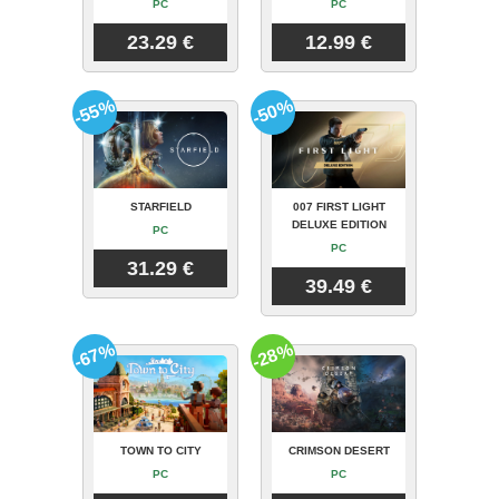
PC
PC
23.29 €
12.99 €
-55%
-50%
STARFIELD
007 FIRST LIGHT
DELUXE EDITION
PC
PC
31.29 €
39.49 €
-67%
-28%
TOWN TO CITY
CRIMSON DESERT
PC
PC