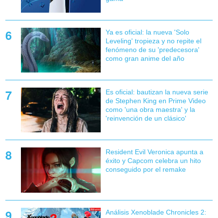
Ya es oficial: la nueva 'Solo
Leveling' tropieza y no repite el
fenómeno de su 'predecesora'
como gran anime del año
Es oficial: bautizan la nueva serie
de Stephen King en Prime Video
como 'una obra maestra' y la
'reinvención de un clásico'
Resident Evil Veronica apunta a
éxito y Capcom celebra un hito
conseguido por el remake
Análisis Xenoblade Chronicles 2: