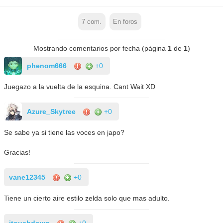
7
com.
En foros
Mostrando comentarios por fecha (página
1
de
1
)
phenom666
+0
Juegazo a la vuelta de la esquina. Cant Wait XD
Azure_Skytree
+0
Se sabe ya si tiene las voces en japo?
Gracias!
vane12345
+0
Tiene un cierto aire estilo zelda solo que mas adulto.