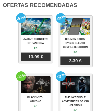
OFERTAS RECOMENDADAS
-53%
-91%
AVATAR: FRONTIERS
DIGIMON STORY
OF PANDORA
CYBER SLEUTH:
COMPLETE EDITION
PC
PC
13.99 €
3.39 €
-31%
-91%
BLACK MYTH:
THE INCREDIBLE
WUKONG
ADVENTURES OF VAN
HELSING II
PC
PC