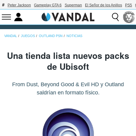
Peter Jackson
Gameplay GTA 6
Superman
El Señor de los Anillos
PS5
VANDAL
JUEGOS
OUTLAND PSN
NOTICIAS
Una tienda lista nuevos packs
de Ubisoft
From Dust, Beyond Good & Evil HD y Outland
saldrían en formato físico.