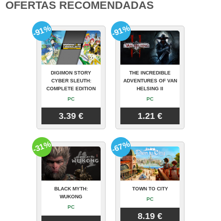
OFERTAS RECOMENDADAS
-91%
-91%
DIGIMON STORY
THE INCREDIBLE
CYBER SLEUTH:
ADVENTURES OF VAN
COMPLETE EDITION
HELSING II
PC
PC
3.39 €
1.21 €
-31%
-67%
BLACK MYTH:
TOWN TO CITY
WUKONG
PC
PC
8.19 €