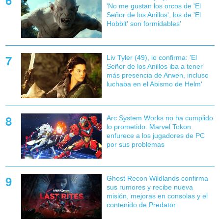
'No me gustan los orcos de 'El
Señor de los Anillos', los de 'El
Hobbit' son formidables'
Liv Tyler (49), lo confirma: 'El
Señor de los Anillos iba a tener
más presencia de Arwen, incluso
luchaba en el Abismo de Helm'
Arc System Works no ha cumplido
lo prometido: Marvel Tokon
enfurece a los jugadores de PC
por sus problemas
Ghost Recon Wildlands confirma
sus rumores y recibe nueva
misión, mejoras en consolas y el
contenido de Predator