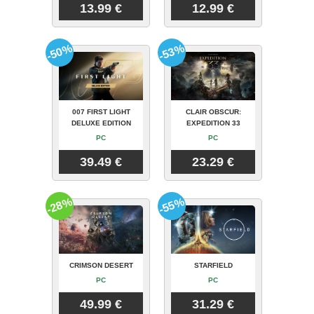
13.99 €
12.99 €
-50%
-53%
007 FIRST LIGHT
CLAIR OBSCUR:
DELUXE EDITION
EXPEDITION 33
PC
PC
39.49 €
23.29 €
-28%
-55%
CRIMSON DESERT
STARFIELD
PC
PC
49.99 €
31.29 €