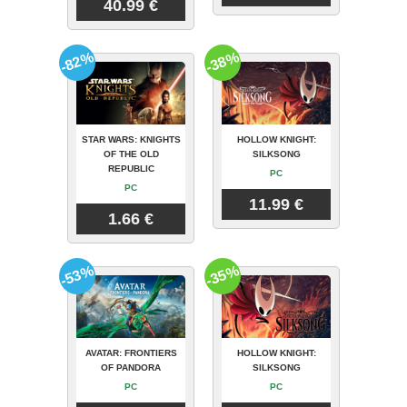
40.99 €
-82%
-38%
STAR WARS: KNIGHTS
HOLLOW KNIGHT:
OF THE OLD
SILKSONG
REPUBLIC
PC
PC
11.99 €
1.66 €
-53%
-35%
AVATAR: FRONTIERS
HOLLOW KNIGHT:
OF PANDORA
SILKSONG
PC
PC