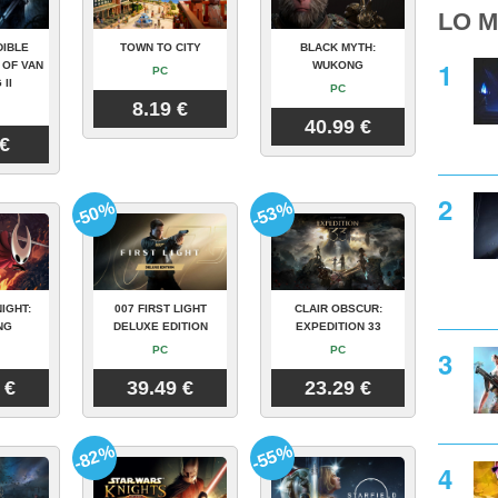
LO M
DIBLE
TOWN TO CITY
BLACK MYTH:
 OF VAN
WUKONG
PC
 II
PC
8.19 €
40.99 €
 €
-50%
-53%
IGHT:
007 FIRST LIGHT
CLAIR OBSCUR:
NG
DELUXE EDITION
EXPEDITION 33
PC
PC
 €
39.49 €
23.29 €
-82%
-55%