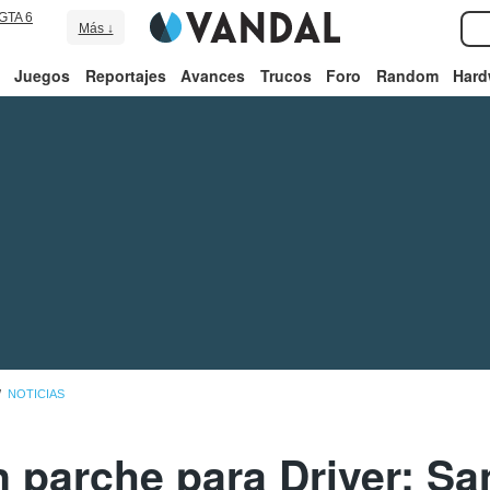
GTA 6
Más ↓
Juegos
Reportajes
Avances
Trucos
Foro
Random
Hard
NOTICIAS
 parche para Driver: Sa