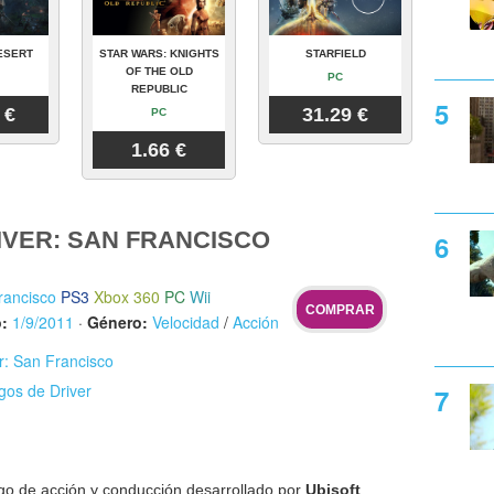
ESERT
STAR WARS: KNIGHTS
STARFIELD
OF THE OLD
PC
REPUBLIC
 €
31.29 €
PC
1.66 €
IVER: SAN FRANCISCO
rancisco
PS3
Xbox 360
PC
Wii
COMPRAR
:
1/9/2011
·
Género:
Velocidad
/
Acción
er: San Francisco
gos de Driver
go de acción y conducción desarrollado por
Ubisoft