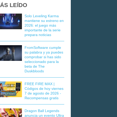
ÁS LEÍDO
Solo Leveling Karma
mantiene su estreno en
2026: el juego más
importante de la serie
prepara noticias
FromSoftware cumple
su palabra y ya puedes
comprobar si has sido
seleccionado para la
beta de The
Duskbloods
FREE FIRE MAX |
Códigos de hoy viernes
7 de agosto de 2026 -
Recompensas gratis
Dragon Ball Legends
anuncia un evento Ultra