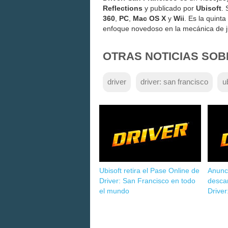
Reflections
y publicado por
Ubisoft
.
360
,
PC
,
Mac OS X
y
Wii
. Es la quinta
enfoque novedoso en la mecánica de ju
OTRAS NOTICIAS SOB
driver
driver: san francisco
u
Ubisoft retira el Pase Online de
Anunc
Driver: San Francisco en todo
descar
el mundo
Driver