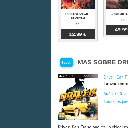
HOLLOW KNIGHT:
CRIMSON D
SILKSONG
PC
PC
49.99
12.99 €
MÁS SOBRE DR
Seguir
Driver: San F
Lanzamiento
Análisis Driv
Todos los jue
Driver: San Francisco
es un videojue