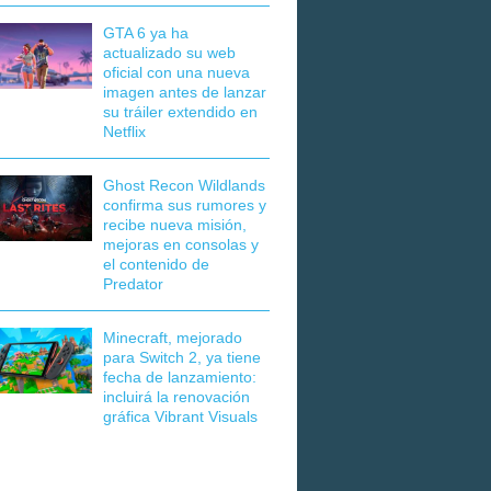
GTA 6 ya ha
actualizado su web
oficial con una nueva
imagen antes de lanzar
su tráiler extendido en
Netflix
Ghost Recon Wildlands
confirma sus rumores y
recibe nueva misión,
mejoras en consolas y
el contenido de
Predator
Minecraft, mejorado
para Switch 2, ya tiene
fecha de lanzamiento:
incluirá la renovación
gráfica Vibrant Visuals