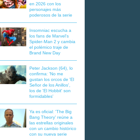
en 2026 con los
personajes más
poderosos de la serie
Insomniac escucha a
los fans de Marvel's
Spider-Man 2 y cambia
el polémico traje de
Brand New Day
Peter Jackson (64), lo
confirma: 'No me
gustan los orcos de 'El
Señor de los Anillos',
los de 'El Hobbit' son
formidables'
Ya es oficial: 'The Big
Bang Theory' reúne a
las estrellas originales
con un cambio histórico
con su nueva serie