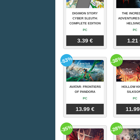
DIGIMON STORY
THE INCRE
CYBER SLEUTH:
ADVENTURES
COMPLETE EDITION
HELSING
PC
PC
3.39 €
1.21
-53%
-38%
AVATAR: FRONTIERS
HOLLOW KN
OF PANDORA
SILKSO
PC
PC
13.99 €
11.99
-35%
-28%