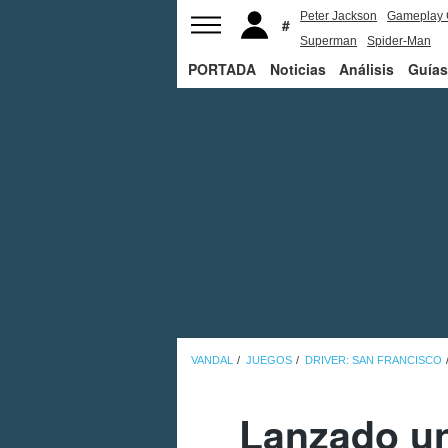
Peter Jackson
Gameplay 
Superman
Spider-Man
PORTADA
Noticias
Análisis
Guías
VANDAL
JUEGOS
DRIVER: SAN FRANCISCO
Lanzado un