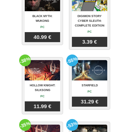
BLACK MYTH:
DIGIMON STORY
WUKONG
CYBER SLEUTH:
COMPLETE EDITION
PC
PC
40.99 €
3.39 €
-38%
-55%
HOLLOW KNIGHT:
STARFIELD
SILKSONG
PC
PC
31.29 €
11.99 €
-35%
-53%