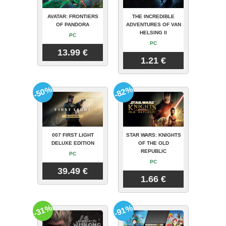
AVATAR: FRONTIERS
THE INCREDIBLE
OF PANDORA
ADVENTURES OF VAN
HELSING II
PC
PC
13.99 €
1.21 €
-50%
-82%
007 FIRST LIGHT
STAR WARS: KNIGHTS
DELUXE EDITION
OF THE OLD
REPUBLIC
PC
PC
39.49 €
1.66 €
-31%
-91%