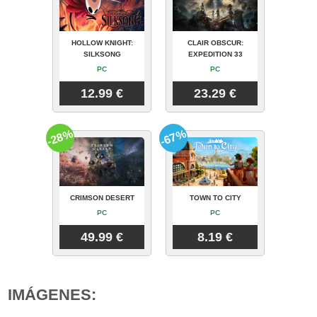
HOLLOW KNIGHT:
CLAIR OBSCUR:
SILKSONG
EXPEDITION 33
PC
PC
12.99 €
23.29 €
-28%
-67%
CRIMSON DESERT
TOWN TO CITY
PC
PC
49.99 €
8.19 €
IMÁGENES: