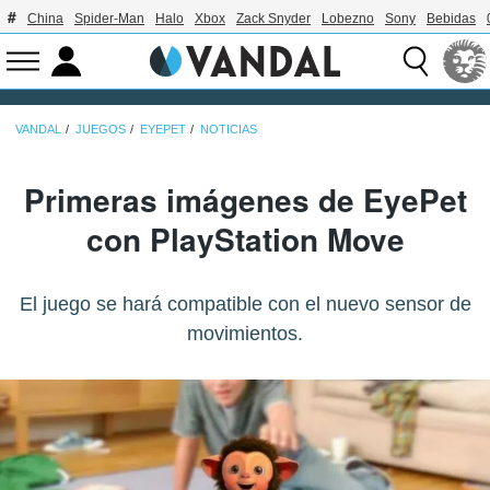
China
Spider-Man
Halo
Xbox
Zack Snyder
Lobezno
Sony
Bebidas
VANDAL
JUEGOS
EYEPET
NOTICIAS
Primeras imágenes de EyePet
con PlayStation Move
El juego se hará compatible con el nuevo sensor de
movimientos.