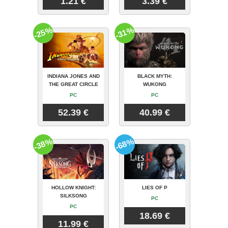
1.21 €
3.39 €
-25%
-31%
INDIANA JONES AND
BLACK MYTH:
THE GREAT CIRCLE
WUKONG
PC
PC
52.39 €
40.99 €
-38%
-68%
HOLLOW KNIGHT:
LIES OF P
SILKSONG
PC
PC
18.69 €
11.99 €