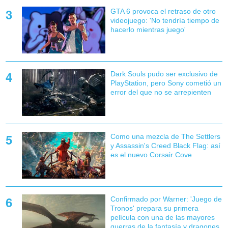
GTA 6 provoca el retraso de otro
videojuego: 'No tendría tiempo de
hacerlo mientras juego'
Dark Souls pudo ser exclusivo de
PlayStation, pero Sony cometió un
error del que no se arrepienten
Como una mezcla de The Settlers
y Assassin's Creed Black Flag: así
es el nuevo Corsair Cove
Confirmado por Warner: 'Juego de
Tronos' prepara su primera
película con una de las mayores
guerras de la fantasía y dragones