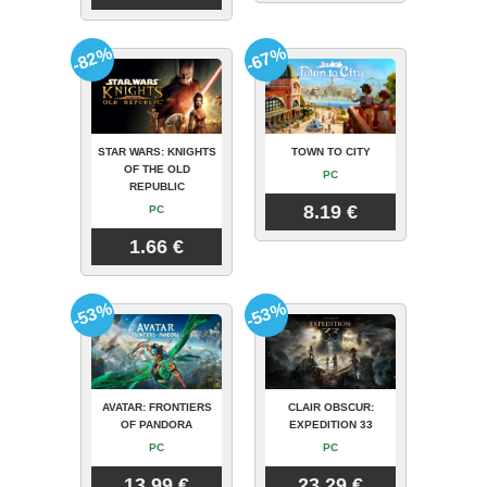
-82%
-67%
STAR WARS: KNIGHTS
TOWN TO CITY
OF THE OLD
PC
REPUBLIC
8.19 €
PC
1.66 €
-53%
-53%
AVATAR: FRONTIERS
CLAIR OBSCUR:
OF PANDORA
EXPEDITION 33
PC
PC
13.99 €
23.29 €