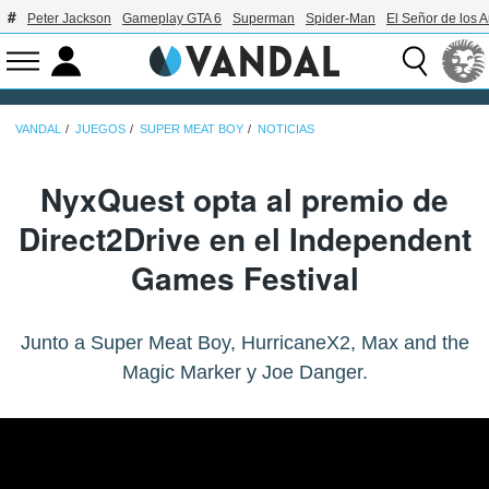
Peter Jackson
Gameplay GTA 6
Superman
Spider-Man
El Señor de los A
VANDAL
JUEGOS
SUPER MEAT BOY
NOTICIAS
NyxQuest opta al premio de
Direct2Drive en el Independent
Games Festival
Junto a Super Meat Boy, HurricaneX2, Max and the
Magic Marker y Joe Danger.