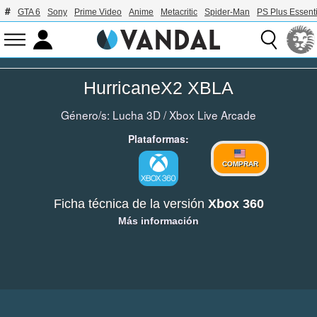
GTA 6
Sony
Prime Video
Anime
Metacritic
Spider-Man
PS Plus Essenti
HurricaneX2 XBLA
Género/s:
Lucha 3D
/
Xbox Live Arcade
Plataformas:
COMPRAR
Ficha técnica de la versión
Xbox 360
Más información