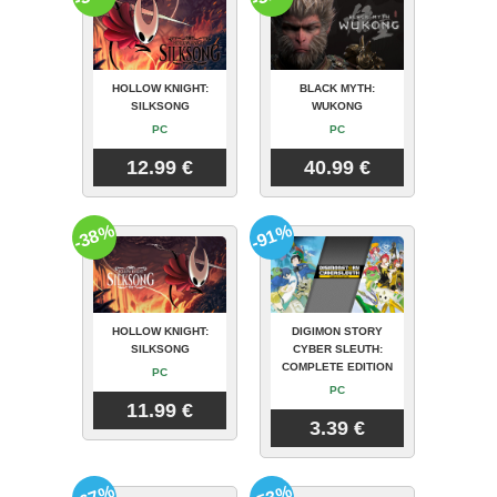
HOLLOW KNIGHT:
BLACK MYTH:
SILKSONG
WUKONG
PC
PC
12.99 €
40.99 €
-38%
-91%
HOLLOW KNIGHT:
DIGIMON STORY
SILKSONG
CYBER SLEUTH:
COMPLETE EDITION
PC
PC
11.99 €
3.39 €