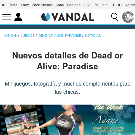
China
Xbox
Zack Snyder
Sony
Bebidas
007: First Light
EE.UU
Netflix
VANDAL
JUEGOS
DEAD OR ALIVE: PARADISE
NOTICIAS
Nuevos detalles de Dead or
Alive: Paradise
Minijuegos, fotografía y muchos complementos para
las chicas.