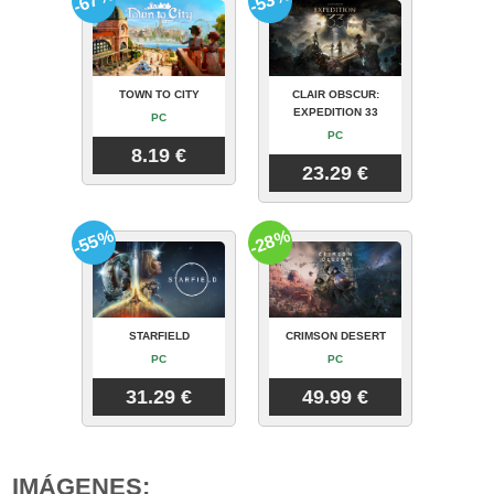
-67%
-53%
TOWN TO CITY
CLAIR OBSCUR:
EXPEDITION 33
PC
PC
8.19 €
23.29 €
-55%
-28%
STARFIELD
CRIMSON DESERT
PC
PC
31.29 €
49.99 €
IMÁGENES: