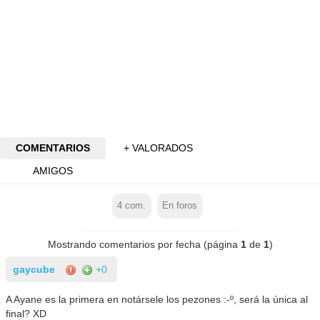
COMENTARIOS
+ VALORADOS
AMIGOS
4
com.
En foros
Mostrando comentarios por fecha (página
1
de
1
)
gaycube
+0
A Ayane es la primera en notársele los pezones :-º, será la única al
final? XD