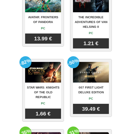
AVATAR: FRONTIERS
THE INCREDIBLE
OF PANDORA
ADVENTURES OF VAN
HELSING II
PC
PC
13.99 €
1.21 €
-82%
-50%
STAR WARS: KNIGHTS
007 FIRST LIGHT
OF THE OLD
DELUXE EDITION
REPUBLIC
PC
PC
39.49 €
1.66 €
-35%
-31%