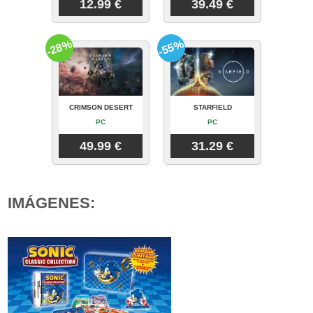
12.99 €
39.49 €
-28%
-55%
CRIMSON DESERT
STARFIELD
PC
PC
49.99 €
31.29 €
IMÁGENES: