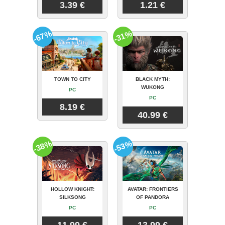
3.39 €
1.21 €
-67%
-31%
TOWN TO CITY
BLACK MYTH:
WUKONG
PC
PC
8.19 €
40.99 €
-38%
-53%
HOLLOW KNIGHT:
AVATAR: FRONTIERS
SILKSONG
OF PANDORA
PC
PC
11.99 €
13.99 €