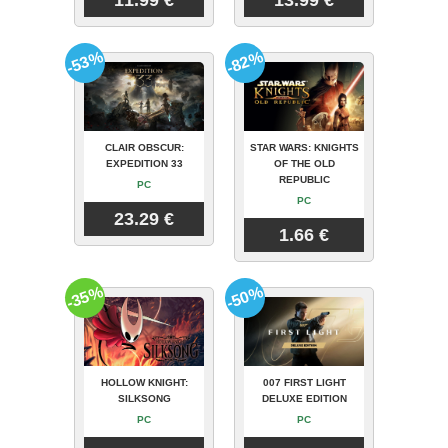
-53%
-82%
CLAIR OBSCUR:
STAR WARS: KNIGHTS
EXPEDITION 33
OF THE OLD
REPUBLIC
PC
PC
23.29 €
1.66 €
-35%
-50%
HOLLOW KNIGHT:
007 FIRST LIGHT
SILKSONG
DELUXE EDITION
PC
PC