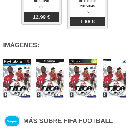
SILKSONG
OF THE OLD
REPUBLIC
PC
PC
12.99 €
1.66 €
IMÁGENES:
MÁS SOBRE FIFA FOOTBALL
Seguir