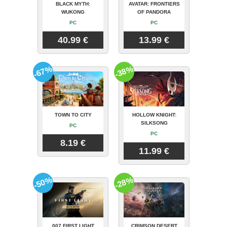
BLACK MYTH:
AVATAR: FRONTIERS
WUKONG
OF PANDORA
PC
PC
40.99 €
13.99 €
-67%
-38%
TOWN TO CITY
HOLLOW KNIGHT:
SILKSONG
PC
PC
8.19 €
11.99 €
-50%
-28%
007 FIRST LIGHT
CRIMSON DESERT