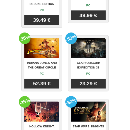
DELUXE EDITION
PC
PC
49.99 €
39.49 €
-25%
-53%
INDIANA JONES AND
CLAIR OBSCUR:
THE GREAT CIRCLE
EXPEDITION 33
PC
PC
52.39 €
23.29 €
-35%
-82%
HOLLOW KNIGHT:
STAR WARS: KNIGHTS