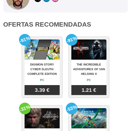
OFERTAS RECOMENDADAS
-91%
-91%
DIGIMON STORY
THE INCREDIBLE
CYBER SLEUTH:
ADVENTURES OF VAN
COMPLETE EDITION
HELSING II
PC
PC
3.39 €
1.21 €
-31%
-53%