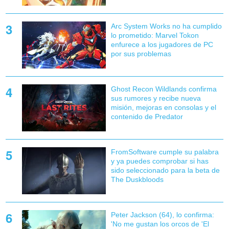
Arc System Works no ha cumplido
lo prometido: Marvel Tokon
enfurece a los jugadores de PC
por sus problemas
Ghost Recon Wildlands confirma
sus rumores y recibe nueva
misión, mejoras en consolas y el
contenido de Predator
FromSoftware cumple su palabra
y ya puedes comprobar si has
sido seleccionado para la beta de
The Duskbloods
Peter Jackson (64), lo confirma:
'No me gustan los orcos de 'El