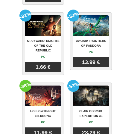
-82%
-53%
STAR WARS: KNIGHTS
AVATAR: FRONTIERS
OF THE OLD
OF PANDORA
REPUBLIC
PC
PC
13.99 €
1.66 €
-38%
-53%
HOLLOW KNIGHT:
CLAIR OBSCUR:
SILKSONG
EXPEDITION 33
PC
PC
11.99 €
23.29 €