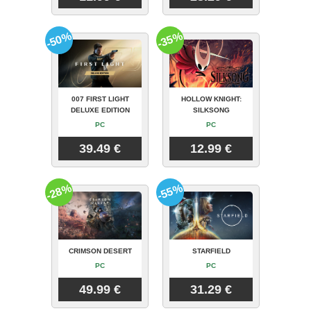
-50%
-35%
007 FIRST LIGHT
HOLLOW KNIGHT:
DELUXE EDITION
SILKSONG
PC
PC
39.49 €
12.99 €
-28%
-55%
CRIMSON DESERT
STARFIELD
PC
PC
49.99 €
31.29 €