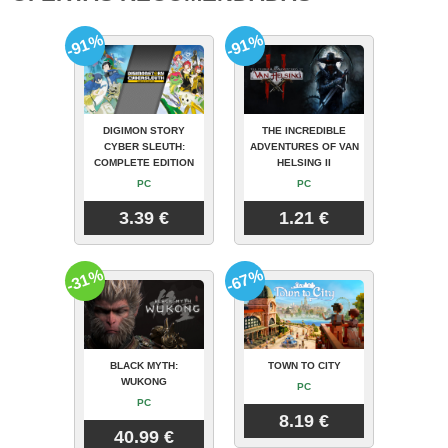
-91%
-91%
DIGIMON STORY
THE INCREDIBLE
CYBER SLEUTH:
ADVENTURES OF VAN
COMPLETE EDITION
HELSING II
PC
PC
3.39 €
1.21 €
-31%
-67%
BLACK MYTH:
TOWN TO CITY
WUKONG
PC
PC
8.19 €
40.99 €