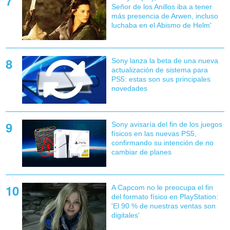
Señor de los Anillos iba a tener
más presencia de Arwen, incluso
luchaba en el Abismo de Helm'
Sony lanza la beta de una nueva
actualización de sistema para
PS5: estas son sus principales
novedades
Sony avisaría del fin de los juegos
físicos en las nuevas PS5,
confirmando su intención de no
cambiar de planes
A Capcom no le preocupa el fin
del formato físico en PlayStation:
'El 90 % de nuestras ventas son
digitales'