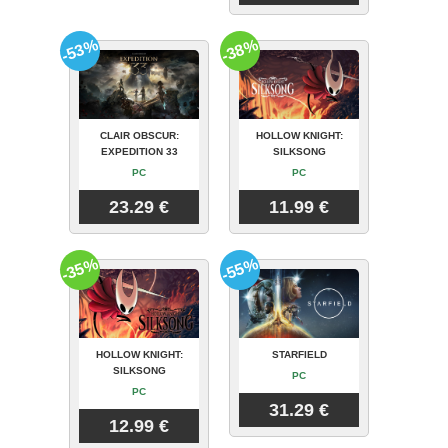
-53%
-38%
CLAIR OBSCUR:
HOLLOW KNIGHT:
EXPEDITION 33
SILKSONG
PC
PC
23.29 €
11.99 €
-35%
-55%
HOLLOW KNIGHT:
STARFIELD
SILKSONG
PC
PC
31.29 €
12.99 €