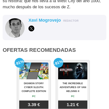
su historia: que nos lleva a la West City del año 1000,
mucho después de los sucesos de Z.
Xavi Mogrovejo
REDACTOR
OFERTAS RECOMENDADAS
-91%
-91%
DIGIMON STORY
THE INCREDIBLE
CYBER SLEUTH:
ADVENTURES OF VAN
COMPLETE EDITION
HELSING II
PC
PC
3.39 €
1.21 €