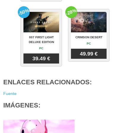
-50%
-28%
007 FIRST LIGHT
CRIMSON DESERT
DELUXE EDITION
PC
PC
49.99 €
39.49 €
ENLACES RELACIONADOS:
Fuente
IMÁGENES: