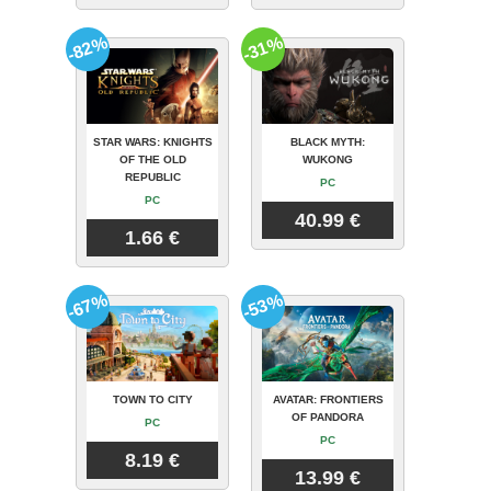
-82%
-31%
STAR WARS: KNIGHTS
BLACK MYTH:
OF THE OLD
WUKONG
REPUBLIC
PC
PC
40.99 €
1.66 €
-67%
-53%
TOWN TO CITY
AVATAR: FRONTIERS
OF PANDORA
PC
PC
8.19 €
13.99 €