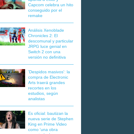
Capcom celebra un hito
conseguido por el
remake
Análisis Xenoblade
Chronicles 2: El
descomunal y particular
JRPG luce genial en
Switch 2 con una
versión no definitiva
'Despidos masivos': la
compra de Electronic
Arts traerá grandes
recortes en los
estudios, según
analistas
Es oficial: bautizan la
nueva serie de Stephen
King en Prime Video
como 'una obra