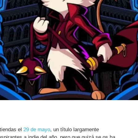
 tiendas el
29 de mayo
, un título largamente
pirantes a indie del año, pero que quizá se os ha