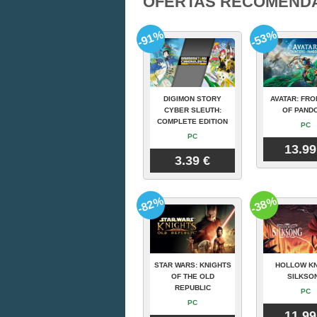
OFERTAS RECOMEND
-91%
-53%
DIGIMON STORY
AVATAR: FRO
CYBER SLEUTH:
OF PAND
COMPLETE EDITION
PC
PC
13.99
3.39 €
-82%
-38%
STAR WARS: KNIGHTS
HOLLOW KN
OF THE OLD
SILKSO
REPUBLIC
PC
PC
11.99