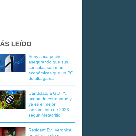
ÁS LEÍDO
Sony saca pecho
asegurando que sus
consolas son más
económicas que un PC
de alta gama
Candidato a GOTY:
acaba de estrenarse y
ya es el mejor
lanzamiento de 2026
según Metacritic
Resident Evil Veronica
apunta a éxito y