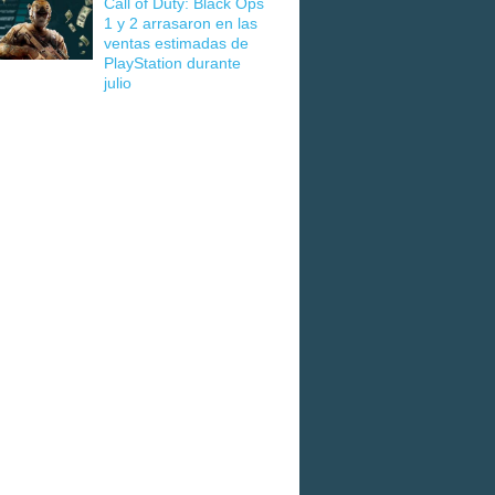
Call of Duty: Black Ops
1 y 2 arrasaron en las
ventas estimadas de
PlayStation durante
julio