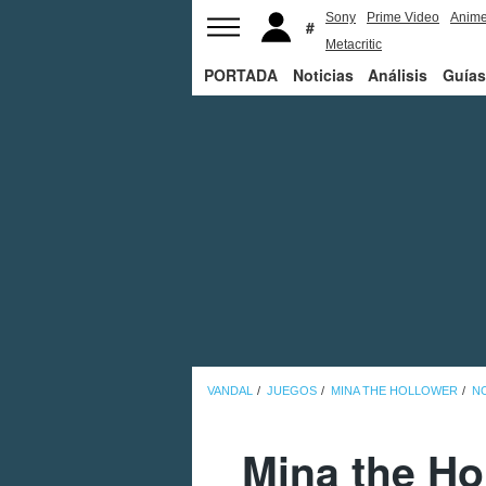
Sony
Prime Video
Anim
Metacritic
PORTADA
Noticias
Análisis
Guías
VANDAL
JUEGOS
MINA THE HOLLOWER
NO
Mina the Hol