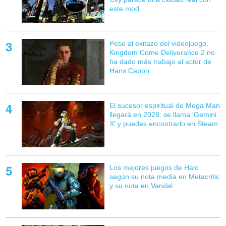
este mod
Pese al exitazo del videojuego,
Kingdom Come Deliverance 2 no
ha dado más trabajo al actor de
Hans Capon
El sucesor espiritual de Mega Man
llegará en 2028: se llama 'Gemini
X' y puedes encontrarlo en Steam
Los mejores juegos de Halo
según su nota media en Metacritic
y su nota en Vandal