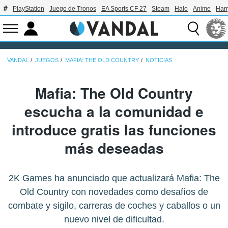
PlayStation
Juego de Tronos
EA Sports CF 27
Steam
Halo
Anime
Harr
VANDAL
JUEGOS
MAFIA: THE OLD COUNTRY
NOTICIAS
Mafia: The Old Country
escucha a la comunidad e
introduce gratis las funciones
más deseadas
2K Games ha anunciado que actualizará Mafia: The
Old Country con novedades como desafíos de
combate y sigilo, carreras de coches y caballos o un
nuevo nivel de dificultad.