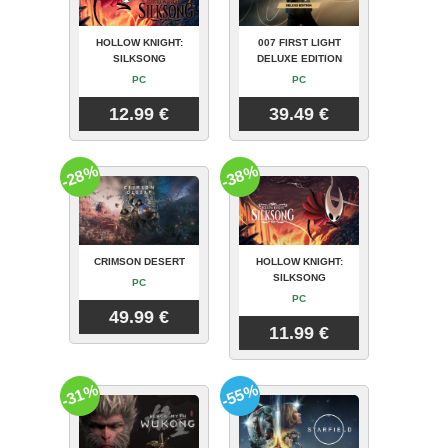
HOLLOW KNIGHT:
007 FIRST LIGHT
SILKSONG
DELUXE EDITION
PC
PC
12.99 €
39.49 €
-28%
-38%
CRIMSON DESERT
HOLLOW KNIGHT:
SILKSONG
PC
PC
49.99 €
11.99 €
-31%
-55%