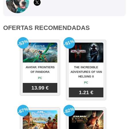
OFERTAS RECOMENDADAS
-53%
-91%
AVATAR: FRONTIERS
THE INCREDIBLE
OF PANDORA
ADVENTURES OF VAN
HELSING II
PC
PC
13.99 €
1.21 €
-67%
-82%