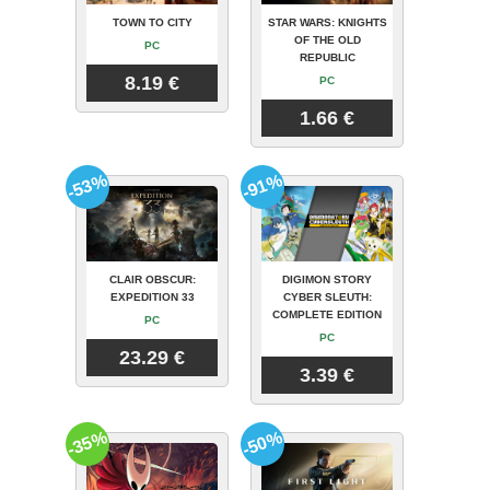
TOWN TO CITY
STAR WARS: KNIGHTS
OF THE OLD
PC
REPUBLIC
8.19 €
PC
1.66 €
-53%
-91%
CLAIR OBSCUR:
DIGIMON STORY
EXPEDITION 33
CYBER SLEUTH:
COMPLETE EDITION
PC
PC
23.29 €
3.39 €
-35%
-50%