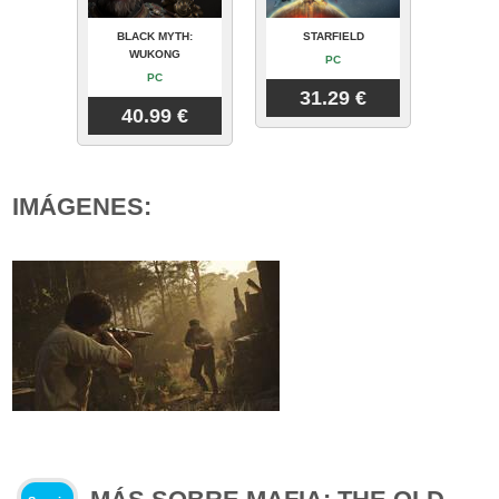
BLACK MYTH:
STARFIELD
WUKONG
PC
PC
31.29 €
40.99 €
IMÁGENES: