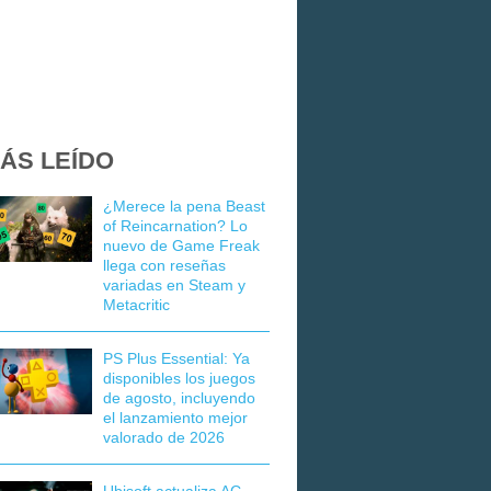
ÁS LEÍDO
¿Merece la pena Beast
of Reincarnation? Lo
nuevo de Game Freak
llega con reseñas
variadas en Steam y
Metacritic
PS Plus Essential: Ya
disponibles los juegos
de agosto, incluyendo
el lanzamiento mejor
valorado de 2026