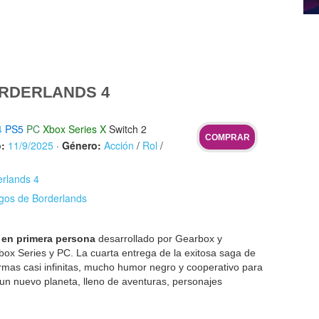
RDERLANDS 4
4
PS5
PC
Xbox Series X
Switch 2
COMPRAR
:
11/9/2025
·
Género:
Acción
/
Rol
/
erlands 4
egos de Borderlands
 en primera persona
desarrollado por Gearbox y
box Series y PC. La cuarta entrega de la exitosa saga de
 armas casi infinitas, mucho humor negro y cooperativo para
un nuevo planeta, lleno de aventuras, personajes