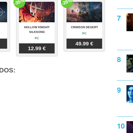
-35%
-28%
HOLLOW KNIGHT:
CRIMSON DESERT
SILKSONG
PC
PC
49.99 €
12.99 €
DOS: