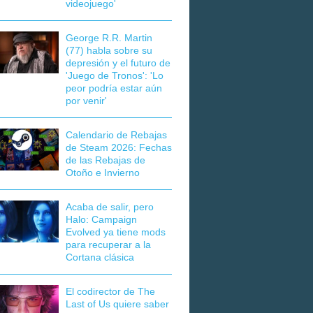
videojuego'
George R.R. Martin
(77) habla sobre su
depresión y el futuro de
'Juego de Tronos': 'Lo
peor podría estar aún
por venir'
Calendario de Rebajas
de Steam 2026: Fechas
de las Rebajas de
Otoño e Invierno
Acaba de salir, pero
Halo: Campaign
Evolved ya tiene mods
para recuperar a la
Cortana clásica
El codirector de The
Last of Us quiere saber