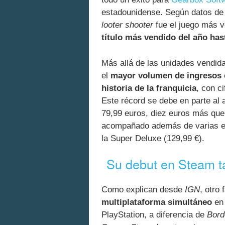
estadounidense. Según datos de 
looter shooter
fue el juego más 
título más vendido del año has
Más allá de las unidades vendid
el
mayor volumen de ingresos e
historia de la franquicia
, con c
Este récord se debe en parte al 
79,99 euros, diez euros más que l
acompañado además de varias ed
la Super Deluxe (129,99 €).
Su debut en Steam t
Como explican desde
IGN
, otro
multiplataforma simultáneo
en 
PlayStation, a diferencia de
Bord