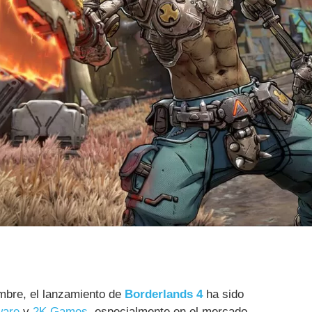
embre, el lanzamiento de
Borderlands 4
ha sido
ware
y
2K Games
, especialmente en el mercado