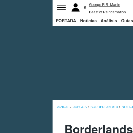
George R.R. Martin
Beast of Reincarnation
PORTADA
Noticias
The Last of Us
Análisis
Bill Gates
Guías
VANDAL
JUEGOS
BORDERLANDS 4
NOTIC
Borderlands 