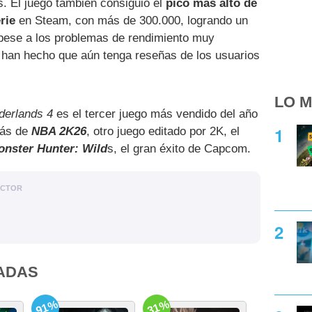
 El juego también consiguió el
pico más alto de
rie
en Steam, con más de 300.000, logrando un
pese a los problemas de rendimiento muy
e han hecho que aún tenga reseñas de los usuarios
LO M
derlands 4
es el tercer juego más vendido del año
rás de
NBA 2K26
, otro juego editado por 2K, el
onster Hunter: Wild
s, el gran éxito de Capcom.
ACTOR
ADAS
-91%
-31%