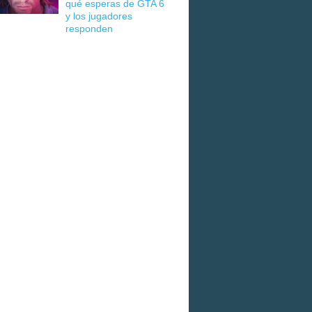
qué esperas de GTA 6
y los jugadores
responden