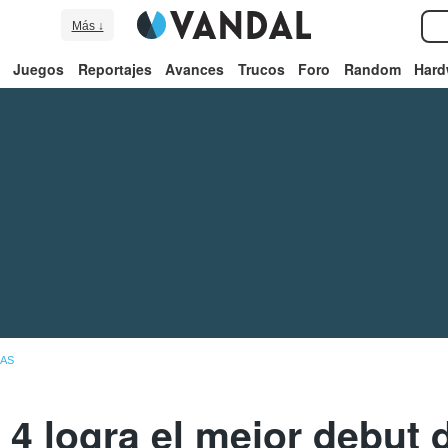
Más ↓
Juegos
Reportajes
Avances
Trucos
Foro
Random
Hard
IAS
4 logra el mejor debut 