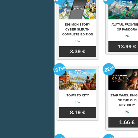
DIGIMON STORY
AVATAR: FRONTI
CYBER SLEUTH:
OF PANDORA
COMPLETE EDITION
PC
PC
13.99 €
3.39 €
-67%
-82%
TOWN TO CITY
STAR WARS: KNI
OF THE OLD
PC
REPUBLIC
8.19 €
PC
1.66 €