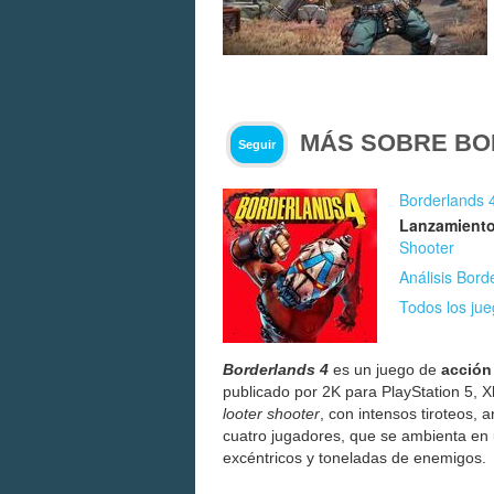
MÁS SOBRE BO
Seguir
Borderlands 
Lanzamiento
Shooter
Análisis Bord
Todos los ju
Borderlands 4
es un juego de
acción
publicado por 2K para PlayStation 5, X
looter shooter
, con intensos tiroteos,
cuatro jugadores, que se ambienta en 
excéntricos y toneladas de enemigos.