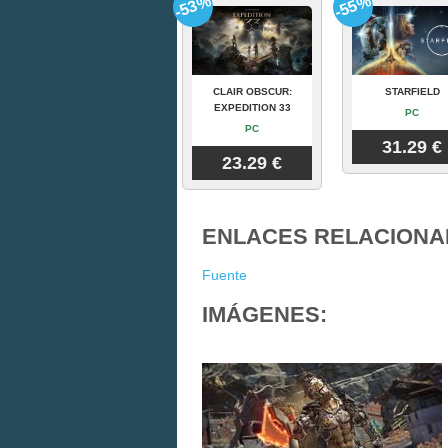
-53%
-55%
CLAIR OBSCUR:
STARFIELD
EXPEDITION 33
PC
PC
31.29 €
23.29 €
ENLACES RELACIONA
Fuente
IMÁGENES: