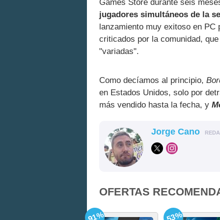
Games Store durante seis meses.
jugadores simultáneos de la se
lanzamiento muy exitoso en PC 
criticados por la comunidad, qu
"variadas".
Como decíamos al principio,
Bor
en Estados Unidos, solo por det
más vendido hasta la fecha, y
M
Jorge Cano
RED
OFERTAS RECOMEND
-91%
-53%