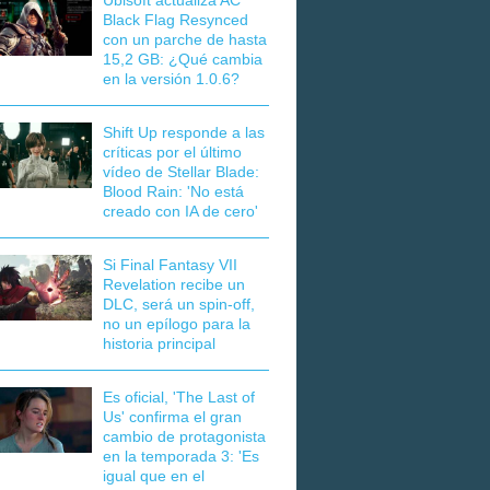
Ubisoft actualiza AC
Black Flag Resynced
con un parche de hasta
15,2 GB: ¿Qué cambia
en la versión 1.0.6?
Shift Up responde a las
críticas por el último
vídeo de Stellar Blade:
Blood Rain: 'No está
creado con IA de cero'
Si Final Fantasy VII
Revelation recibe un
DLC, será un spin-off,
no un epílogo para la
historia principal
Es oficial, 'The Last of
Us' confirma el gran
cambio de protagonista
en la temporada 3: 'Es
igual que en el