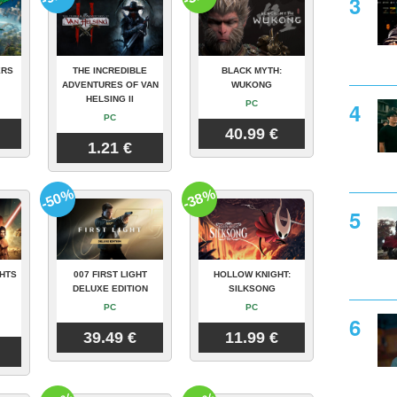
ERS
THE INCREDIBLE
BLACK MYTH:
ADVENTURES OF VAN
WUKONG
HELSING II
PC
PC
40.99 €
1.21 €
-50%
-38%
GHTS
007 FIRST LIGHT
HOLLOW KNIGHT:
DELUXE EDITION
SILKSONG
PC
PC
39.49 €
11.99 €