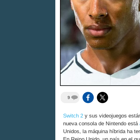
9
Switch 2
y sus videojuegos está
nueva consola de Nintendo está
Unidos, la máquina híbrida ha t
En Reino Unido, un país en el qu