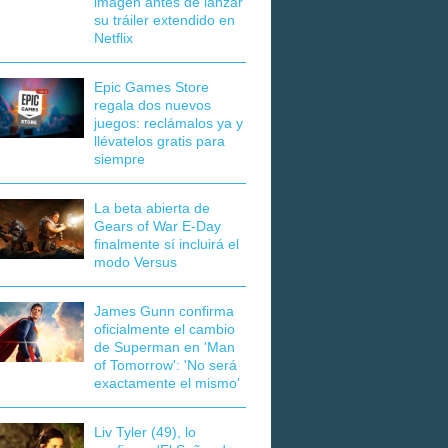
imagen antes de lanzar
su tráiler extendido en
Netflix
Epic Games Store
regala dos nuevos
juegos: reclámalos ya y
llévatelos gratis para
siempre
La beta abierta de
Gears of War E-Day
finalmente sí incluirá el
modo Versus
James Gunn confirma
oficialmente el cambio
de Superman en 'Man
of Tomorrow': 'No será
exactamente el mismo'
Liv Tyler (49), lo