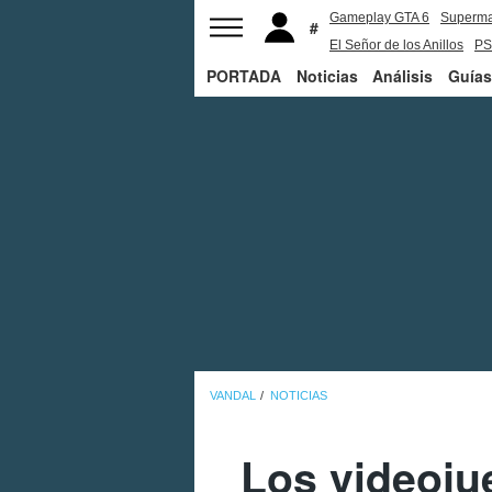
Gameplay GTA 6
Superm
El Señor de los Anillos
PS
PORTADA
Noticias
Análisis
Guías
VANDAL
NOTICIAS
Los videoju