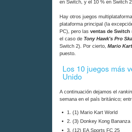
en Switch, y el 10 % en Switch 2
Hay otros juegos multiplataforma
plataforma principal (la excepci
PC), pero las
ventas de Switch
el caso de
Tony Hawk's Pro Ska
Switch 2). Por cierto,
Mario Kart
puesto.
Los 10 juegos más v
Unido
A continuación dejamos el
ranki
semana en el país británico; ent
1. (1) Mario Kart World
2. (3) Donkey Kong Bananza
3. (12) EA Sports FC 25