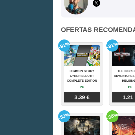
OFERTAS RECOMEND
-91%
-91%
DIGIMON STORY
THE INCRE
CYBER SLEUTH:
ADVENTURES
COMPLETE EDITION
HELSING
PC
PC
3.39 €
1.21
-53%
-38%