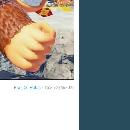
Fran G. Matas
·
15:25 29/8/2025