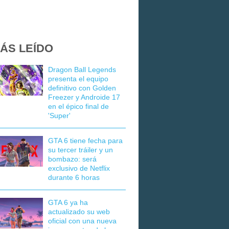
ÁS LEÍDO
Dragon Ball Legends
presenta el equipo
definitivo con Golden
Freezer y Androide 17
en el épico final de
'Super'
GTA 6 tiene fecha para
su tercer tráiler y un
bombazo: será
exclusivo de Netflix
durante 6 horas
GTA 6 ya ha
actualizado su web
oficial con una nueva