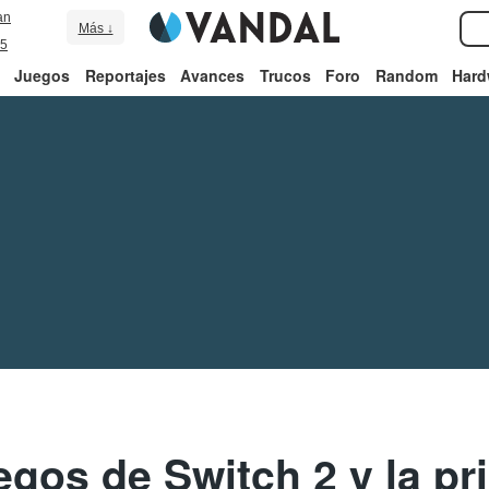
an
Más ↓
5
Juegos
Reportajes
Avances
Trucos
Foro
Random
Hard
egos de Switch 2 y la pr