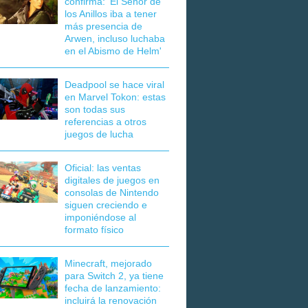
confirma: 'El Señor de
los Anillos iba a tener
más presencia de
Arwen, incluso luchaba
en el Abismo de Helm'
Deadpool se hace viral
en Marvel Tokon: estas
son todas sus
referencias a otros
juegos de lucha
Oficial: las ventas
digitales de juegos en
consolas de Nintendo
siguen creciendo e
imponiéndose al
formato físico
Minecraft, mejorado
para Switch 2, ya tiene
fecha de lanzamiento:
incluirá la renovación