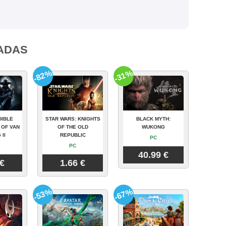
ADAS
-82%
-31%
DIBLE
STAR WARS: KNIGHTS
BLACK MYTH:
 OF VAN
OF THE OLD
WUKONG
 II
REPUBLIC
PC
PC
40.99 €
 €
1.66 €
-53%
-67%