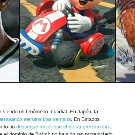
n siendo un fenómeno mundial. En Japón, la
arrasando semana tras semana
. En Estados
enido un
despegue mejor que el de su predecesora
.
e el dominio de Switch no ha sido tan pronunciado