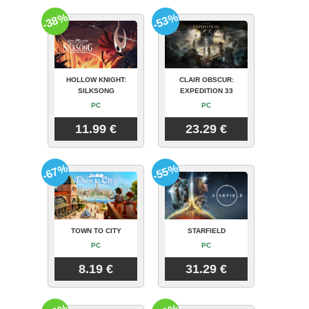
-38%
-53%
HOLLOW KNIGHT:
CLAIR OBSCUR:
SILKSONG
EXPEDITION 33
PC
PC
11.99 €
23.29 €
-67%
-55%
TOWN TO CITY
STARFIELD
PC
PC
8.19 €
31.29 €