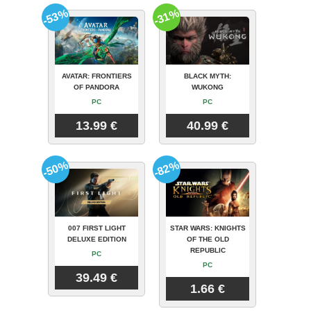
-53%
-31%
AVATAR: FRONTIERS
BLACK MYTH:
OF PANDORA
WUKONG
PC
PC
13.99 €
40.99 €
-50%
-82%
007 FIRST LIGHT
STAR WARS: KNIGHTS
DELUXE EDITION
OF THE OLD
REPUBLIC
PC
PC
39.49 €
1.66 €