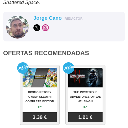
Shattered Space
.
Jorge Cano
REDACTOR
OFERTAS RECOMENDADAS
-91%
-91%
DIGIMON STORY
THE INCREDIBLE
CYBER SLEUTH:
ADVENTURES OF VAN
COMPLETE EDITION
HELSING II
PC
PC
3.39 €
1.21 €