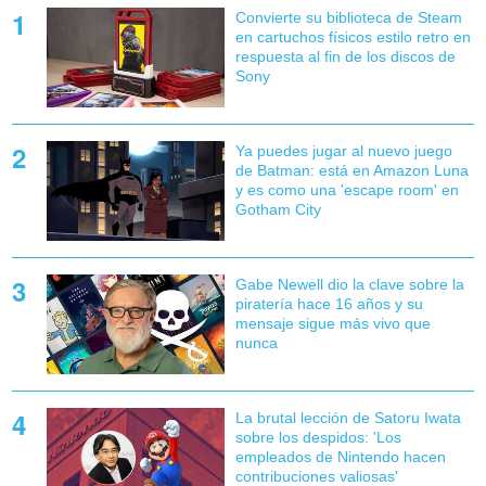
Convierte su biblioteca de Steam
en cartuchos físicos estilo retro en
respuesta al fin de los discos de
Sony
Ya puedes jugar al nuevo juego
de Batman: está en Amazon Luna
y es como una 'escape room' en
Gotham City
Gabe Newell dio la clave sobre la
piratería hace 16 años y su
mensaje sigue más vivo que
nunca
La brutal lección de Satoru Iwata
sobre los despidos: 'Los
empleados de Nintendo hacen
contribuciones valiosas'