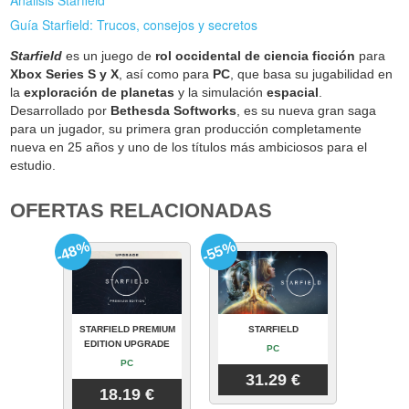
Guía Starfield: Trucos, consejos y secretos
Starfield
es un juego de
rol occidental de ciencia ficción
para
Xbox Series S y X
, así como para
PC
, que basa su jugabilidad en
la
exploración de planetas
y la simulación
espacial
.
Desarrollado por
Bethesda Softworks
, es su nueva gran saga
para un jugador, su primera gran producción completamente
nueva en 25 años y uno de los títulos más ambiciosos para el
estudio.
OFERTAS RELACIONADAS
-48%
-55%
STARFIELD PREMIUM
STARFIELD
EDITION UPGRADE
PC
PC
31.29 €
18.19 €