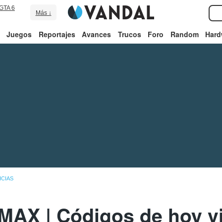
GTA 6
Más ↓
Juegos
Reportajes
Avances
Trucos
Foro
Random
Hard
ICIAS
MAX | Códigos de hoy vi