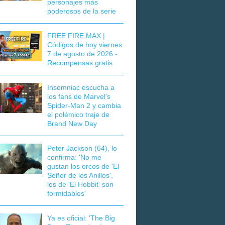
personajes más
poderosos de la serie
FREE FIRE MAX |
Códigos de hoy viernes
7 de agosto de 2026 -
Recompensas gratis
Insomniac escucha a
los fans de Marvel's
Spider-Man 2 y cambia
el polémico traje de
Brand New Day
Peter Jackson (64), lo
confirma: 'No me
gustan los orcos de 'El
Señor de los Anillos',
los de 'El Hobbit' son
formidables'
Ya es oficial: 'The Big