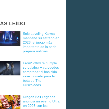
ÁS LEÍDO
Solo Leveling Karma
mantiene su estreno en
2026: el juego más
importante de la serie
prepara noticias
FromSoftware cumple
su palabra y ya puedes
comprobar si has sido
seleccionado para la
beta de The
Duskbloods
Dragon Ball Legends
anuncia un evento Ultra
en 2026 con los