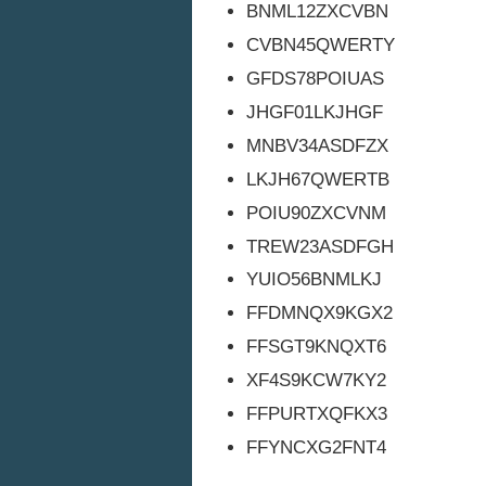
BNML12ZXCVBN
CVBN45QWERTY
GFDS78POIUAS
JHGF01LKJHGF
MNBV34ASDFZX
LKJH67QWERTB
POIU90ZXCVNM
TREW23ASDFGH
YUIO56BNMLKJ
FFDMNQX9KGX2
FFSGT9KNQXT6
XF4S9KCW7KY2
FFPURTXQFKX3
FFYNCXG2FNT4