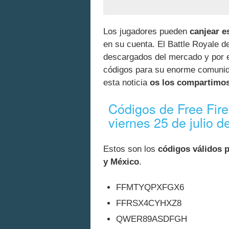
Los jugadores pueden
canjear e
en su cuenta. El Battle Royale d
descargados del mercado y por e
códigos para su enorme comunida
esta noticia
os los compartimo
Códigos de Free Fire
viernes 25 de julio d
Estos son los
códigos válidos p
y México
.
FFMTYQPXFGX6
FFRSX4CYHXZ8
QWER89ASDFGH