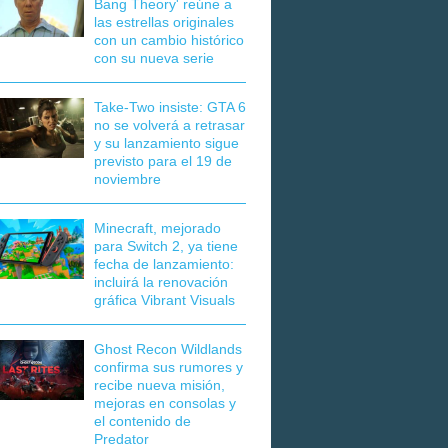
Bang Theory' reúne a
las estrellas originales
con un cambio histórico
con su nueva serie
Take-Two insiste: GTA 6
no se volverá a retrasar
y su lanzamiento sigue
previsto para el 19 de
noviembre
Minecraft, mejorado
para Switch 2, ya tiene
fecha de lanzamiento:
incluirá la renovación
gráfica Vibrant Visuals
Ghost Recon Wildlands
confirma sus rumores y
recibe nueva misión,
mejoras en consolas y
el contenido de
Predator