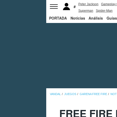
Peter Jackson
Gameplay 
Superman
Spider-Man
PORTADA
Noticias
Análisis
Guías
VANDAL
JUEGOS
GARENA FREE FIRE
NOT
FREE FIRE 