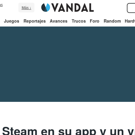
as
Más ↓
Juegos
Reportajes
Avances
Trucos
Foro
Random
Hard
 Steam en su app y un 