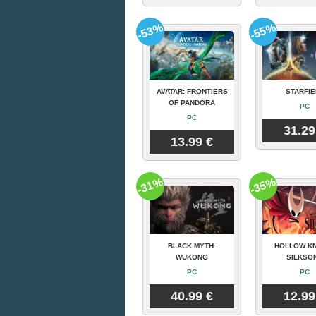
-53%
-55%
AVATAR: FRONTIERS
STARFIE
OF PANDORA
PC
PC
31.29
13.99 €
-31%
-35%
BLACK MYTH:
HOLLOW KN
WUKONG
SILKSO
PC
PC
40.99 €
12.99