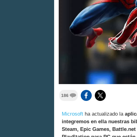
186
Microsoft
ha actualizado la
apli
integremos en ella nuestras bi
Steam, Epic Games, Battle.net 
PlayStation para PC que están 