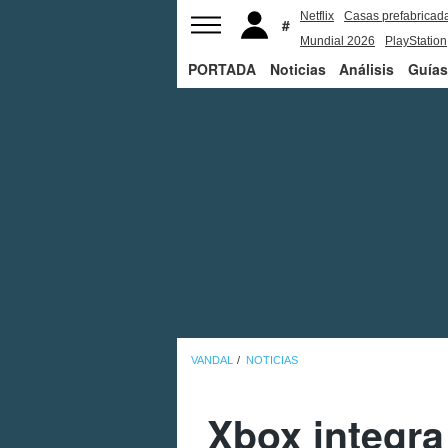
Netflix
Casas prefabricad
Mundial 2026
PlayStation
PORTADA
Noticias
Análisis
Guías
VANDAL
NOTICIAS
Xbox integra