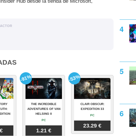
Insider Hub desde la tienda de Microsoft,
DACTOR
ADAS
-91%
-53%
TORY
THE INCREDIBLE
CLAIR OBSCUR:
UTH:
ADVENTURES OF VAN
EXPEDITION 33
DITION
HELSING II
PC
PC
23.29 €
 €
1.21 €