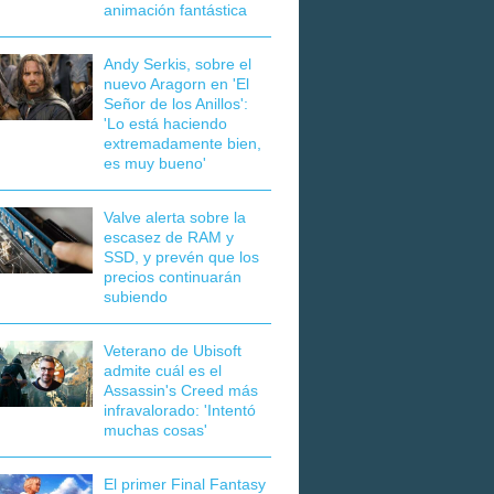
animación fantástica
Andy Serkis, sobre el
nuevo Aragorn en 'El
Señor de los Anillos':
'Lo está haciendo
extremadamente bien,
es muy bueno'
Valve alerta sobre la
escasez de RAM y
SSD, y prevén que los
precios continuarán
subiendo
Veterano de Ubisoft
admite cuál es el
Assassin's Creed más
infravalorado: 'Intentó
muchas cosas'
El primer Final Fantasy