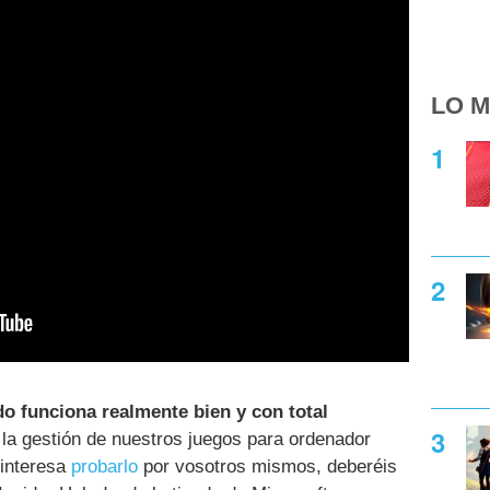
LO M
do funciona realmente bien y con total
e la gestión de nuestros juegos para ordenador
 interesa
probarlo
por vosotros mismos, deberéis