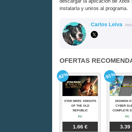
descargar la aplicación de Xbox 
instalarla y uniros al programa.
Carlos Leiva
RE
OFERTAS RECOMEND
-82%
-91%
STAR WARS: KNIGHTS
DIGIMON S
OF THE OLD
CYBER SLE
REPUBLIC
COMPLETE E
PC
PC
1.66 €
3.39