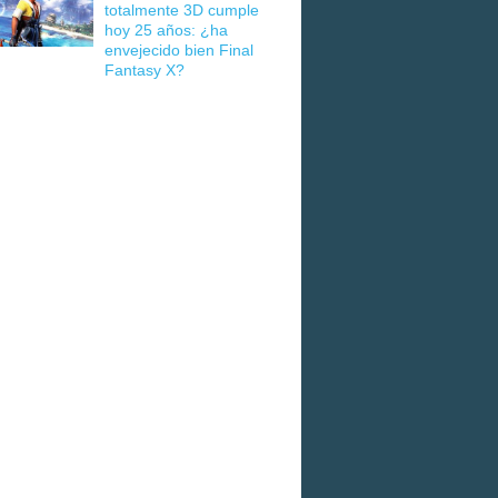
totalmente 3D cumple
hoy 25 años: ¿ha
envejecido bien Final
Fantasy X?