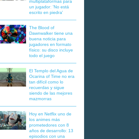
multiplataformas para
un jugador: 'No está
escrito en piedra'
The Blood of
Dawnwalker tiene una
buena noticia para
jugadores en formato
físico: su disco incluye
todo el juego
El Templo del Agua de
Ocarina of Time no era
tan difícil como lo
recuerdas y sigue
siendo de las mejores
mazmorras
Hoy en Netflix uno de
los animes más
prometedores con 8
años de desarrollo: 13
episodios con una