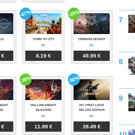
-67%
-28%
LD
TOWN TO CITY
CRIMSON DESERT
PC
PC
 €
8.19 €
49.99 €
-38%
-50%
IGHT:
HOLLOW KNIGHT:
007 FIRST LIGHT
NG
SILKSONG
DELUXE EDITION
PC
PC
 €
11.99 €
39.49 €