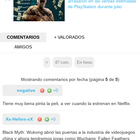
arrasaron en las ventas estimadas
de PlayStation durante julio
COMENTARIOS
+ VALORADOS
AMIGOS
<
47
com.
En foros
Mostrando comentarios por fecha (página
5
de
5
)
negative
+0
Tiene muy bena pinta la peli, a ver cuando la estrenan en Netflix.
Xx-Helios-xX
+0
Black Myth: Wukong abrió las puertas a la industria de videojuegos
china y ahora tendremos joyas como Wuchang: Fallen Feathers,