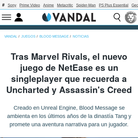
Sony
Prime Video
Anime
Metacritic
Spider-Man
PS Plus Essential
Geo
VANDAL
JUEGOS
BLOOD MESSAGE
NOTICIAS
Tras Marvel Rivals, el nuevo
juego de NetEase es un
singleplayer que recuerda a
Uncharted y Assassin's Creed
Creado en Unreal Engine, Blood Message se
ambienta en los últimos años de la dinastía Tang y
promete una aventura narrativa para un jugador.