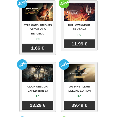
-82%
-38%
STAR WARS: KNIGHTS
HOLLOW KNIGHT:
OF THE OLD
SILKSONG
REPUBLIC
PC
PC
11.99 €
1.66 €
-53%
-50%
CLAIR OBSCUR:
007 FIRST LIGHT
EXPEDITION 33
DELUXE EDITION
PC
PC
23.29 €
39.49 €