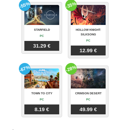
-55%
-35%
STARFIELD
HOLLOW KNIGHT:
SILKSONG
PC
PC
31.29 €
12.99 €
-67%
-28%
TOWN TO CITY
CRIMSON DESERT
PC
PC
8.19 €
49.99 €