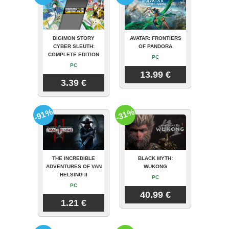
DIGIMON STORY
AVATAR: FRONTIERS
CYBER SLEUTH:
OF PANDORA
COMPLETE EDITION
PC
PC
13.99 €
3.39 €
-91%
-31%
THE INCREDIBLE
BLACK MYTH:
ADVENTURES OF VAN
WUKONG
HELSING II
PC
PC
40.99 €
1.21 €