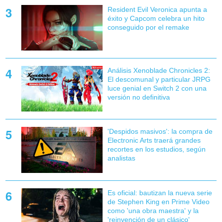
Resident Evil Veronica apunta a
éxito y Capcom celebra un hito
conseguido por el remake
Análisis Xenoblade Chronicles 2:
El descomunal y particular JRPG
luce genial en Switch 2 con una
versión no definitiva
'Despidos masivos': la compra de
Electronic Arts traerá grandes
recortes en los estudios, según
analistas
Es oficial: bautizan la nueva serie
de Stephen King en Prime Video
como 'una obra maestra' y la
'reinvención de un clásico'