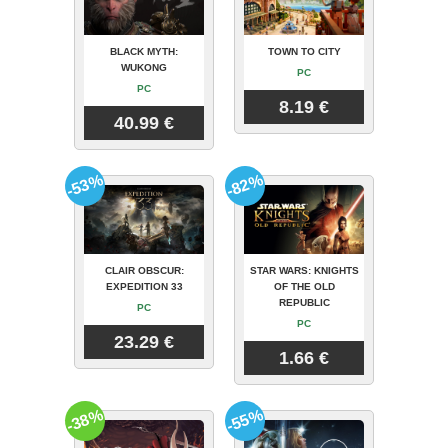
BLACK MYTH:
TOWN TO CITY
WUKONG
PC
PC
8.19 €
40.99 €
-53%
-82%
CLAIR OBSCUR:
STAR WARS: KNIGHTS
EXPEDITION 33
OF THE OLD
REPUBLIC
PC
PC
23.29 €
1.66 €
-38%
-55%