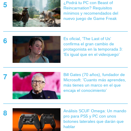
¿Podrá tu PC con Beast of
Reincarnation? Requisitos
mínimos y recomendados del
nuevo juego de Game Freak
Es oficial, 'The Last of Us'
confirma el gran cambio de
protagonista en la temporada 3:
'Es igual que en el videojuego'
Bill Gates (70 años), fundador de
Microsoft: 'Cuanto más aprendes,
más tienes un marco en el que
encaja el conocimiento'
Análisis SCUF Omega: Un mando
pro para PS5 y PC con unos
botones laterales que darán que
hablar