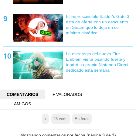
El imprescindible Baldur's Gate 3
está de oferta con un descuento
en Steam que lo deja en su
mínimo histórico
La estrategia del nuevo Fire
Emblem viene pisando fuerte y
tendrá su propio Nintendo Direct
dedicado esta semana
COMENTARIOS
+ VALORADOS
AMIGOS
<
26
com.
En foros
Mostrando comentarios por fecha (página
3
de
3
)