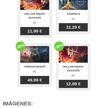
HOLLOW KNIGHT:
STARFIELD
SILKSONG
PC
PC
31.29 €
11.99 €
-28%
-35%
CRIMSON DESERT
HOLLOW KNIGHT:
SILKSONG
PC
PC
49.99 €
12.99 €
IMÁGENES: