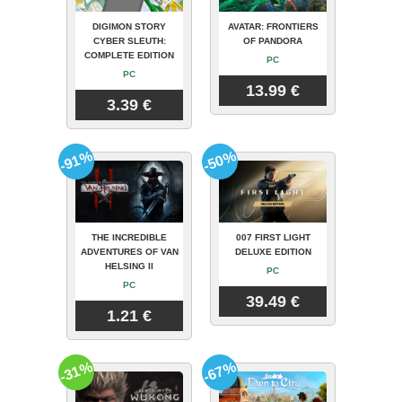
DIGIMON STORY
AVATAR: FRONTIERS
CYBER SLEUTH:
OF PANDORA
COMPLETE EDITION
PC
PC
13.99 €
3.39 €
-91%
-50%
THE INCREDIBLE
007 FIRST LIGHT
ADVENTURES OF VAN
DELUXE EDITION
HELSING II
PC
PC
39.49 €
1.21 €
-31%
-67%