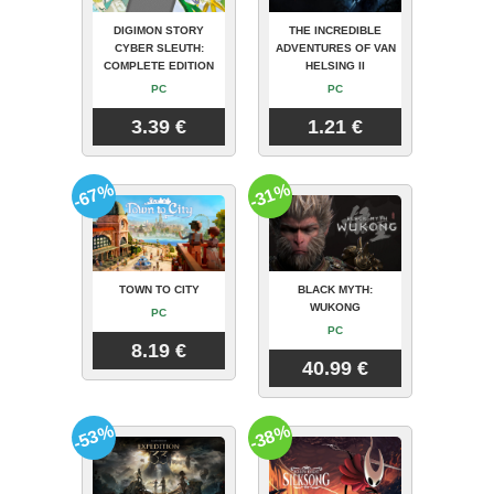
DIGIMON STORY
THE INCREDIBLE
CYBER SLEUTH:
ADVENTURES OF VAN
COMPLETE EDITION
HELSING II
PC
PC
3.39 €
1.21 €
-67%
-31%
TOWN TO CITY
BLACK MYTH:
WUKONG
PC
PC
8.19 €
40.99 €
-53%
-38%