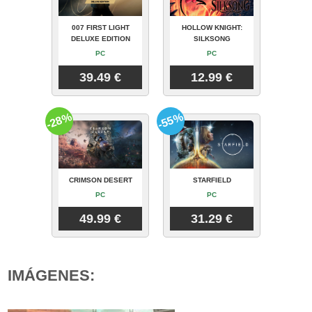
007 FIRST LIGHT
HOLLOW KNIGHT:
DELUXE EDITION
SILKSONG
PC
PC
39.49 €
12.99 €
-28%
-55%
CRIMSON DESERT
STARFIELD
PC
PC
49.99 €
31.29 €
IMÁGENES: