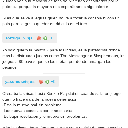
Y luego ves a la mayoría de fans de Nintendo encantados por la
potencia porque la mayoría nos esperábamos algo inferior.
Si es que se ve a leguas quien no va a tocar la consola ni con un
palo pero le gusta quedar en ridículo en el foro…
Tortuga_Ninja
+0
Yo solo quiero la Switch 2 para los indies, es la plataforma donde
mas he disfrutado juegos como The Messenger o Blasphemous, los
juegos a 90 pavos que se los metan por donde amargan los
pepinos.
yasomosviejos
+0
Olvidaba las risas hacia Xbox o Playstation cuando salia un juego
que no hace gala de la nueva generación
-Esto lo mueve ps4 sin problema
-Las nuevas consolas son innecesarias.
-Es bajar resolucion y lo mueve sin problemas.
Mira las risas ahora. (un puto karma cada noticia de esta consola)