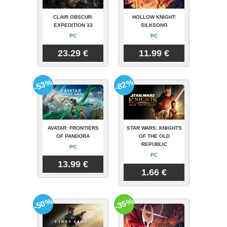
CLAIR OBSCUR:
HOLLOW KNIGHT:
EXPEDITION 33
SILKSONG
PC
PC
23.29 €
11.99 €
-53%
-82%
AVATAR: FRONTIERS
STAR WARS: KNIGHTS
OF PANDORA
OF THE OLD
REPUBLIC
PC
PC
13.99 €
1.66 €
-50%
-35%