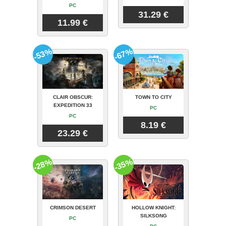
PC
31.29 €
11.99 €
-53%
-67%
CLAIR OBSCUR:
TOWN TO CITY
EXPEDITION 33
PC
PC
8.19 €
23.29 €
-28%
-35%
CRIMSON DESERT
HOLLOW KNIGHT:
SILKSONG
PC