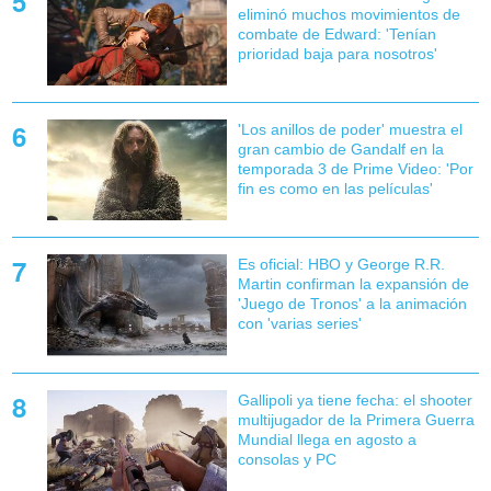
eliminó muchos movimientos de
combate de Edward: 'Tenían
prioridad baja para nosotros'
'Los anillos de poder' muestra el
gran cambio de Gandalf en la
temporada 3 de Prime Video: 'Por
fin es como en las películas'
Es oficial: HBO y George R.R.
Martin confirman la expansión de
'Juego de Tronos' a la animación
con 'varias series'
Gallipoli ya tiene fecha: el shooter
multijugador de la Primera Guerra
Mundial llega en agosto a
consolas y PC