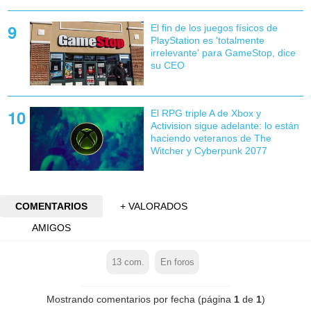
El fin de los juegos físicos de
PlayStation es 'totalmente
irrelevante' para GameStop, dice
su CEO
El RPG triple A de Xbox y
Activision sigue adelante: lo están
haciendo veteranos de The
Witcher y Cyberpunk 2077
COMENTARIOS
+ VALORADOS
AMIGOS
13
com.
En foros
Mostrando comentarios por fecha (página
1
de
1
)