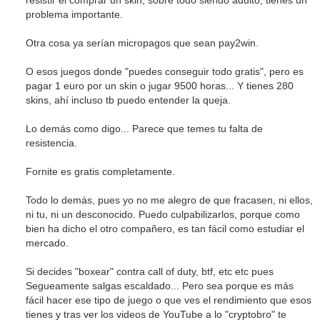
resistir el comprar un skin, sobre todo siendo adulto, tienes un
problema importante.
Otra cosa ya serían micropagos que sean pay2win.
O esos juegos donde "puedes conseguir todo gratis", pero es
pagar 1 euro por un skin o jugar 9500 horas... Y tienes 280
skins, ahí incluso tb puedo entender la queja.
Lo demás como digo... Parece que temes tu falta de
resistencia.
Fornite es gratis completamente.
Todo lo demás, pues yo no me alegro de que fracasen, ni ellos,
ni tu, ni un desconocido. Puedo culpabilizarlos, porque como
bien ha dicho el otro compañero, es tan fácil como estudiar el
mercado.
Si decides "boxear" contra call of duty, btf, etc etc pues
Segueamente salgas escaldado... Pero sea porque es más
fácil hacer ese tipo de juego o que ves el rendimiento que esos
tienes y tras ver los videos de YouTube a lo "cryptobro" te