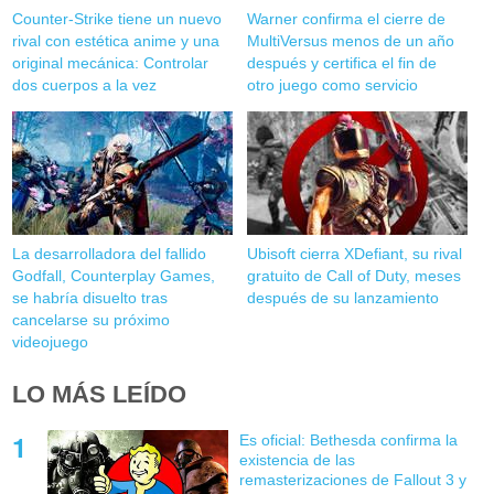
Counter-Strike tiene un nuevo
Warner confirma el cierre de
rival con estética anime y una
MultiVersus menos de un año
original mecánica: Controlar
después y certifica el fin de
dos cuerpos a la vez
otro juego como servicio
La desarrolladora del fallido
Ubisoft cierra XDefiant, su rival
Godfall, Counterplay Games,
gratuito de Call of Duty, meses
se habría disuelto tras
después de su lanzamiento
cancelarse su próximo
videojuego
LO MÁS LEÍDO
Es oficial: Bethesda confirma la
existencia de las
remasterizaciones de Fallout 3 y