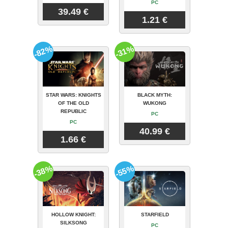
PC
39.49 €
1.21 €
-82%
-31%
STAR WARS: KNIGHTS
BLACK MYTH:
OF THE OLD
WUKONG
REPUBLIC
PC
PC
40.99 €
1.66 €
-38%
-55%
HOLLOW KNIGHT:
STARFIELD
SILKSONG
PC