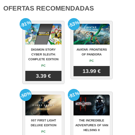
OFERTAS RECOMENDADAS
-91%
-53%
DIGIMON STORY
AVATAR: FRONTIERS
CYBER SLEUTH:
OF PANDORA
COMPLETE EDITION
PC
PC
13.99 €
3.39 €
-50%
-91%
007 FIRST LIGHT
THE INCREDIBLE
DELUXE EDITION
ADVENTURES OF VAN
HELSING II
PC