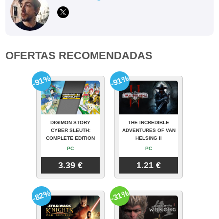
OFERTAS RECOMENDADAS
-91%
-91%
DIGIMON STORY
THE INCREDIBLE
CYBER SLEUTH:
ADVENTURES OF VAN
COMPLETE EDITION
HELSING II
PC
PC
3.39 €
1.21 €
-82%
-31%