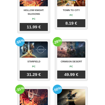
HOLLOW KNIGHT:
TOWN TO CITY
SILKSONG
PC
PC
8.19 €
11.99 €
-55%
-28%
STARFIELD
CRIMSON DESERT
PC
PC
31.29 €
49.99 €
-35%
-50%