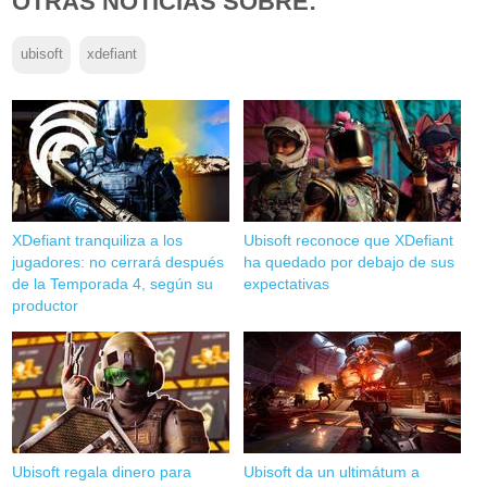
OTRAS NOTICIAS SOBRE:
ubisoft
xdefiant
XDefiant tranquiliza a los
Ubisoft reconoce que XDefiant
jugadores: no cerrará después
ha quedado por debajo de sus
de la Temporada 4, según su
expectativas
productor
Ubisoft regala dinero para
Ubisoft da un ultimátum a