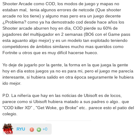
Shooter Arcade como COD, los modos de juego y mapas no
estaban mal, tenia algunos errores de netcode (Que shooter
arcade no los tiene) y alguno mas pero era un juego decente
¿Problema? como ya ha demostrado cod desde hace años los
Shooter arcade aburren hoy en día, COD pierde su 60% de
jugadores del multijugador en 2 semanas (BO6 con el Game pass
esta aguanto algo mejor) y es un modelo tan explotado teniendo
competidores de ámbitos similares mucho mas queridos como
Fortnite u otros que es muy difícil hacerse hueco.
Yo deje de jugarlo por la gente, la forma en la que juega la gente
hoy en día estos juegos ya no es para mi, pero el juego me parecía
interesante, si hubiera salido en otra época seguramente le hubiera
ido mejor.
P.D. La niñería que hay en las noticias de Ubisoft es de locos,
parece como si Ubisoft hubiera matado a sus padres o algo.. que
"COD killer XD" , "Get Woke, go Broke" etc.. parece esto el patio del
colegio.
RYU
+0