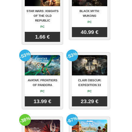
STAR WARS: KNIGHTS
BLACK MYTH:
OF THE OLD
WUKONG
REPUBLIC
PC
PC
40.99 €
1.66 €
-53%
-53%
AVATAR: FRONTIERS
CLAIR OBSCUR:
OF PANDORA
EXPEDITION 33
PC
PC
13.99 €
23.29 €
-38%
-67%