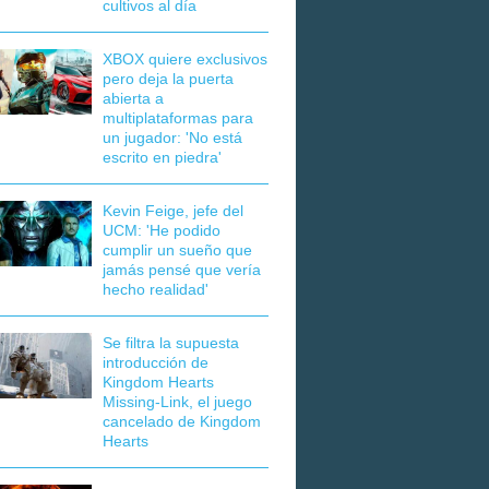
cultivos al día
XBOX quiere exclusivos
pero deja la puerta
abierta a
multiplataformas para
un jugador: 'No está
escrito en piedra'
Kevin Feige, jefe del
UCM: 'He podido
cumplir un sueño que
jamás pensé que vería
hecho realidad'
Se filtra la supuesta
introducción de
Kingdom Hearts
Missing-Link, el juego
cancelado de Kingdom
Hearts