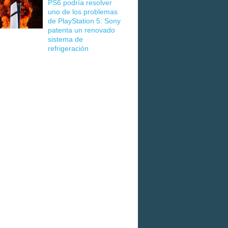
PS6 podría resolver
uno de los problemas
de PlayStation 5: Sony
patenta un renovado
sistema de
refrigeración