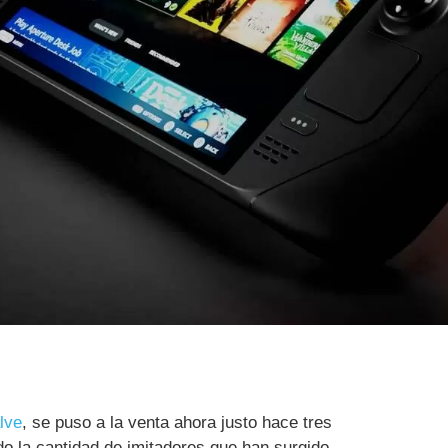
lve
, se puso a la venta ahora justo hace tres
do la cantidad de imitadores que han surgido,