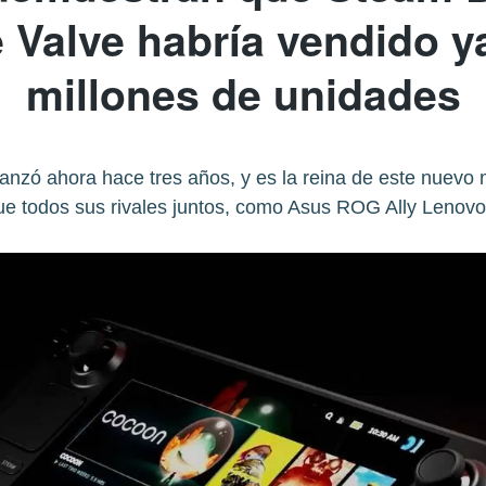
e Valve habría vendido 
millones de unidades
 lanzó ahora hace tres años, y es la reina de este nue
e todos sus rivales juntos, como Asus ROG Ally Lenov