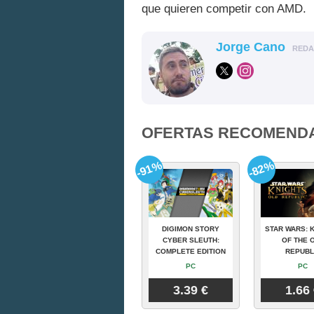
que quieren competir con AMD.
Jorge Cano
RED
OFERTAS RECOMEND
-91%
-82%
DIGIMON STORY
STAR WARS: 
CYBER SLEUTH:
OF THE 
COMPLETE EDITION
REPUBL
PC
PC
3.39 €
1.66