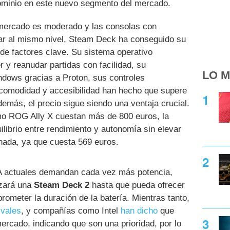
ominio en este nuevo segmento del mercado.
 mercado es moderado y las consolas con
r al mismo nivel, Steam Deck ha conseguido su
de factores clave. Su sistema operativo
y reanudar partidas con facilidad, su
LO M
ndows gracias a Proton, sus controles
comodidad y accesibilidad han hecho que supere
emás, el precio sigue siendo una ventaja crucial.
mo ROG Ally X cuestan más de 800 euros, la
ibrio entre rendimiento y autonomía sin elevar
nada, ya que cuesta 569 euros.
e A actuales demandan cada vez más potencia,
zará una
Steam Deck 2
hasta que pueda ofrecer
rometer la duración de la batería. Mientras tanto,
ivales
, y compañías como Intel
han dicho
que
mercado, indicando que son una prioridad, por lo