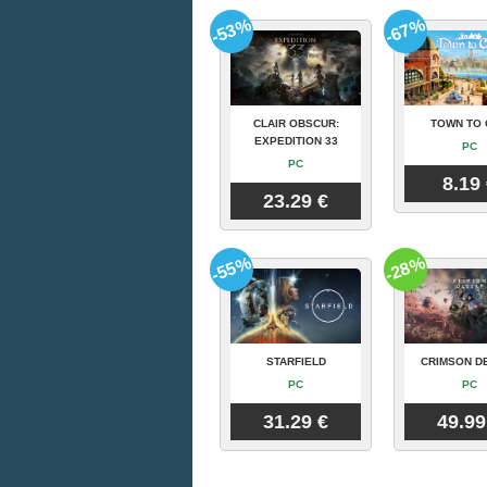
-53%
-67%
CLAIR OBSCUR:
TOWN TO 
EXPEDITION 33
PC
PC
8.19
23.29 €
-55%
-28%
STARFIELD
CRIMSON D
PC
PC
31.29 €
49.99