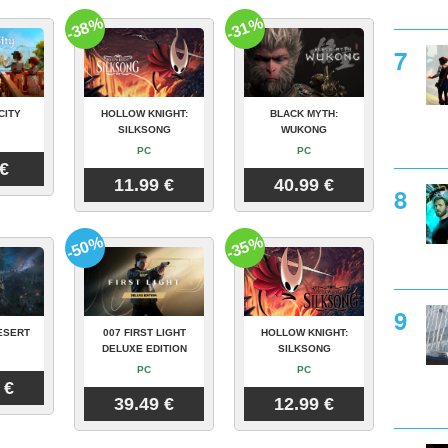
-38%
-31%
CITY
HOLLOW KNIGHT:
BLACK MYTH:
SILKSONG
WUKONG
PC
PC
 €
11.99 €
40.99 €
-50%
-35%
ESERT
007 FIRST LIGHT
HOLLOW KNIGHT:
DELUXE EDITION
SILKSONG
PC
PC
 €
39.49 €
12.99 €