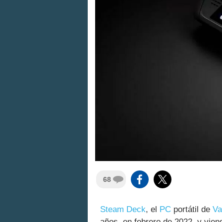
68
Steam Deck
, el
PC
portátil de
Va
años, en febrero de 2022, y vien