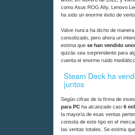
como Asus ROG Ally, Lenovo Legi
ha sido un enorme éxito de vent
Valve nunca ha dicho de manera 
consolizado, pero ahora un inter
estima que
se han vendido uno
quizás sea sorprendente para alg
cuenta el enorme ruido mediático
Steam Deck ha vendi
juntos
Según cifras de la firma de inve
para PC
ha alcanzado casi
6 mi
la mayoría de esas ventas perte
consola de este tipo en el merc
las ventas totales. Se estima qu