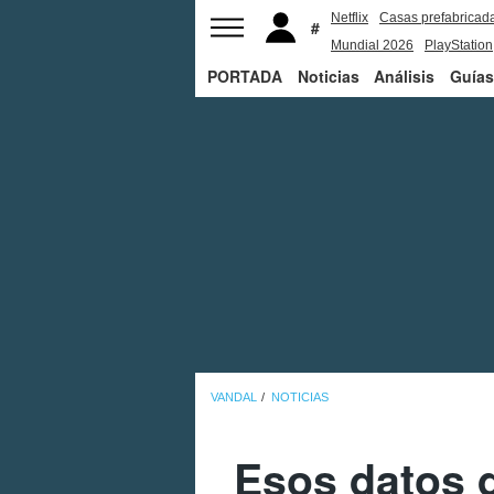
Netflix
Casas prefabricad
Mundial 2026
PlayStation
PORTADA
Noticias
Análisis
Guías
VANDAL
NOTICIAS
Esos datos 