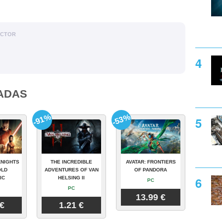
ACTOR
ADAS
-91%
-53%
KNIGHTS
THE INCREDIBLE
AVATAR: FRONTIERS
OLD
ADVENTURES OF VAN
OF PANDORA
IC
HELSING II
PC
PC
13.99 €
 €
1.21 €