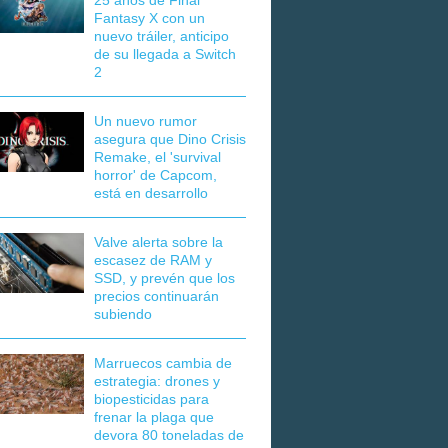
25 años de Final
Fantasy X con un
nuevo tráiler, anticipo
de su llegada a Switch
2
Un nuevo rumor
asegura que Dino Crisis
Remake, el 'survival
horror' de Capcom,
está en desarrollo
Valve alerta sobre la
escasez de RAM y
SSD, y prevén que los
precios continuarán
subiendo
Marruecos cambia de
estrategia: drones y
biopesticidas para
frenar la plaga que
devora 80 toneladas de