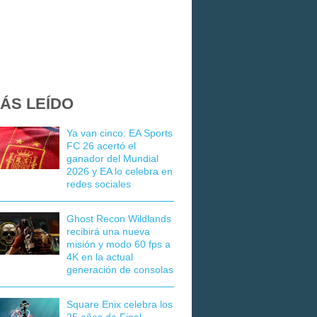
ÁS LEÍDO
Ya van cinco: EA Sports
FC 26 acertó el
ganador del Mundial
2026 y EA lo celebra en
redes sociales
Ghost Recon Wildlands
recibirá una nueva
misión y modo 60 fps a
4K en la actual
generación de consolas
Square Enix celebra los