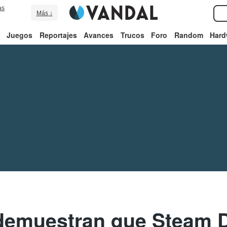
as
Más ↓
Juegos
Reportajes
Avances
Trucos
Foro
Random
Hard
demuestran que Steam D