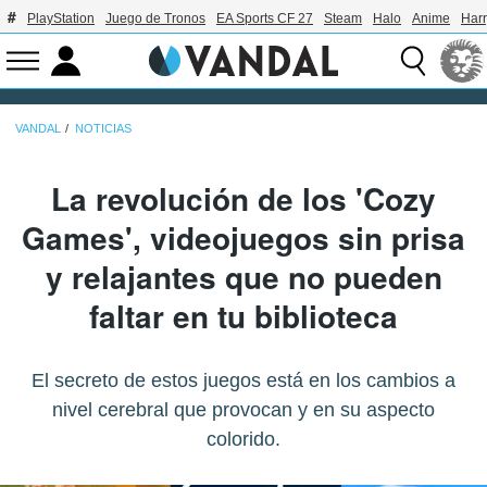
PlayStation
Juego de Tronos
EA Sports CF 27
Steam
Halo
Anime
Harr
VANDAL
NOTICIAS
La revolución de los 'Cozy
Games', videojuegos sin prisa
y relajantes que no pueden
faltar en tu biblioteca
El secreto de estos juegos está en los cambios a
nivel cerebral que provocan y en su aspecto
colorido.