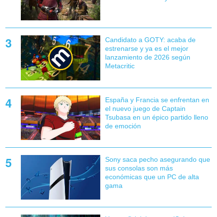
Candidato a GOTY: acaba de
estrenarse y ya es el mejor
lanzamiento de 2026 según
Metacritic
España y Francia se enfrentan en
el nuevo juego de Captain
Tsubasa en un épico partido lleno
de emoción
Sony saca pecho asegurando que
sus consolas son más
económicas que un PC de alta
gama