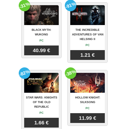
-31%
-91%
BLACK MYTH:
THE INCREDIBLE
WUKONG
ADVENTURES OF VAN
HELSING II
PC
PC
40.99 €
1.21 €
-82%
-38%
STAR WARS: KNIGHTS
HOLLOW KNIGHT:
OF THE OLD
SILKSONG
REPUBLIC
PC
PC
11.99 €
1.66 €