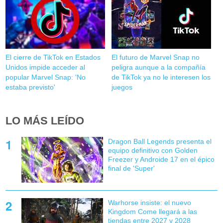
El cierre de TikTok en Estados
El futuro de Marvel Snap no
Unidos impide acceder al
peligra aunque a la compañía
popular Marvel Snap: 'No
de TikTok ya no le interesen los
estaba previsto'
juegos
LO MÁS LEÍDO
Dragon Ball Legends presenta el
equipo definitivo con Golden
Freezer y Androide 17 en el épico
final de 'Super'
Warhorse insiste: el nuevo
Kingdom Come llegará a las
tiendas entre 2027 y 2028