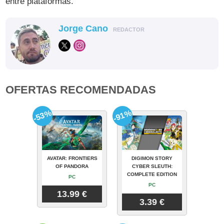
entre plataformas.
Jorge Cano
REDACTOR
OFERTAS RECOMENDADAS
-53%
-91%
AVATAR: FRONTIERS
DIGIMON STORY
OF PANDORA
CYBER SLEUTH:
COMPLETE EDITION
PC
PC
13.99 €
3.39 €