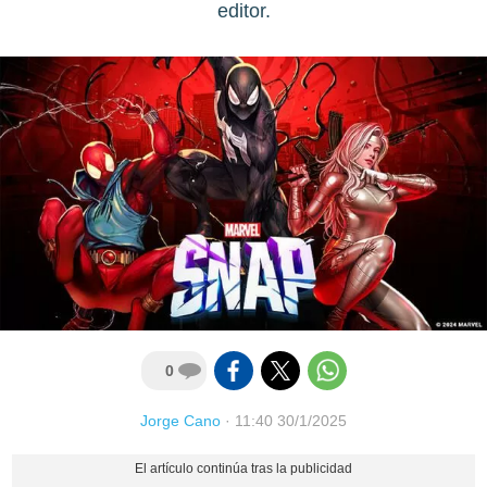
editor.
0
Jorge Cano
·
11:40 30/1/2025