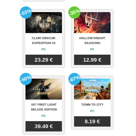
-53%
-35%
CLAIR OBSCUR:
HOLLOW KNIGHT:
EXPEDITION 33
SILKSONG
PC
PC
23.29 €
12.99 €
-50%
-67%
007 FIRST LIGHT
TOWN TO CITY
DELUXE EDITION
PC
PC
8.19 €
39.49 €