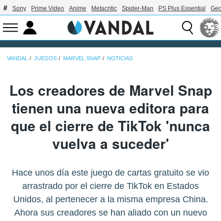
Sony
Prime Video
Anime
Metacritic
Spider-Man
PS Plus Essential
Geo
VANDAL
JUEGOS
MARVEL SNAP
NOTICIAS
Los creadores de Marvel Snap
tienen una nueva editora para
que el cierre de TikTok 'nunca
vuelva a suceder'
Hace unos día este juego de cartas gratuito se vio
arrastrado por el cierre de TikTok en Estados
Unidos, al pertenecer a la misma empresa China.
Ahora sus creadores se han aliado con un nuevo