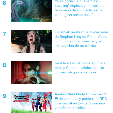
Ya es oficial: la nueva 'Solo
Leveling' tropieza y no repite el
fenómeno de su 'predecesora'
como gran anime del año
Es oficial: bautizan la nueva serie
de Stephen King en Prime Video
como 'una obra maestra' y la
'reinvención de un clásico'
Resident Evil Veronica apunta a
éxito y Capcom celebra un hito
conseguido por el remake
Análisis Xenoblade Chronicles 2:
El descomunal y particular JRPG
luce genial en Switch 2 con una
versión no definitiva