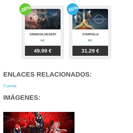
-28%
-55%
CRIMSON DESERT
STARFIELD
PC
PC
49.99 €
31.29 €
ENLACES RELACIONADOS:
Fuente
IMÁGENES: