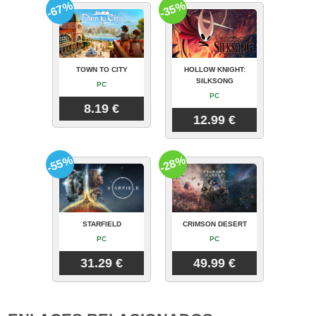
-67%
-35%
TOWN TO CITY
HOLLOW KNIGHT:
SILKSONG
PC
PC
8.19 €
12.99 €
-55%
-28%
STARFIELD
CRIMSON DESERT
PC
PC
31.29 €
49.99 €