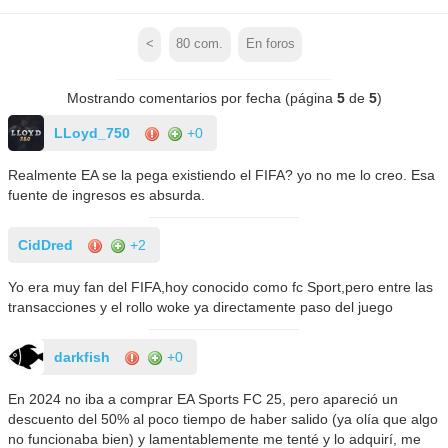
<
80
com.
En foros
Mostrando comentarios por fecha (página
5
de
5
)
LLoyd_750
+0
Realmente EA se la pega existiendo el FIFA? yo no me lo creo. Esa
fuente de ingresos es absurda.
CidDred
+2
Yo era muy fan del FIFA,hoy conocido como fc Sport,pero entre las
transacciones y el rollo woke ya directamente paso del juego
darkfish
+0
En 2024 no iba a comprar EA Sports FC 25, pero apareció un
descuento del 50% al poco tiempo de haber salido (ya olía que algo
no funcionaba bien) y lamentablemente me tenté y lo adquirí, me