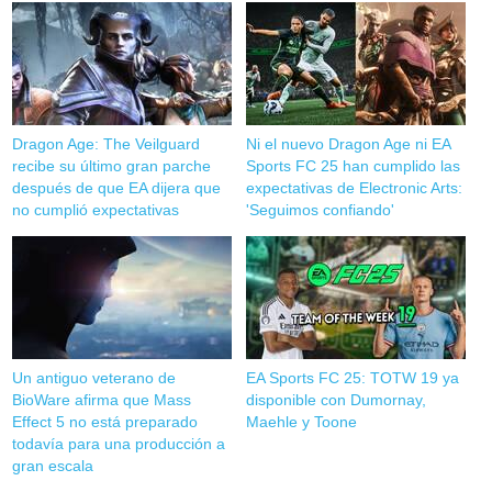
Dragon Age: The Veilguard
Ni el nuevo Dragon Age ni EA
recibe su último gran parche
Sports FC 25 han cumplido las
después de que EA dijera que
expectativas de Electronic Arts:
no cumplió expectativas
'Seguimos confiando'
Un antiguo veterano de
EA Sports FC 25: TOTW 19 ya
BioWare afirma que Mass
disponible con Dumornay,
Effect 5 no está preparado
Maehle y Toone
todavía para una producción a
gran escala