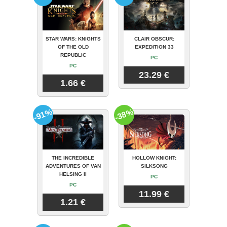
STAR WARS: KNIGHTS
CLAIR OBSCUR:
OF THE OLD
EXPEDITION 33
REPUBLIC
PC
PC
23.29 €
1.66 €
-91%
-38%
THE INCREDIBLE
HOLLOW KNIGHT:
ADVENTURES OF VAN
SILKSONG
HELSING II
PC
PC
11.99 €
1.21 €