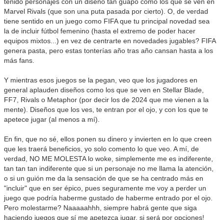
tenido personajes con un diseño tan guapo como los que se ven en
Marvel Rivals (que son una puta pasada por cierto). O, de verdad
tiene sentido en un juego como FIFA que tu principal novedad sea
la de incluir fútbol femenino (hasta el extremo de poder hacer
equipos mixtos...) en vez de centrarte en novedades jugables? FIFA
genera pasta, pero estas tonterías año tras año cansan hasta a los
más fans.
Y mientras esos juegos se la pegan, veo que los jugadores en
general aplauden diseños como los que se ven en Stellar Blade,
FF7, Rivals o Metaphor (por decir los de 2024 que me vienen a la
mente). Diseños que los ves, te entran por el ojo, y con los que te
apetece jugar (al menos a mí).
En fin, que no sé, ellos ponen su dinero y invierten en lo que creen
que les traerá beneficios, yo solo comento lo que veo. A mí, de
verdad, NO ME MOLESTA lo woke, simplemente me es indiferente,
tan tan tan indiferente que si un personaje no me llama la atención,
o si un guión me da la sensación de que se ha centrado más en
"incluir" que en ser épico, pues seguramente me voy a perder un
juego que podría haberme gustado de haberme entrado por el ojo.
Pero molestarme? Naaaaahhh, siempre habrá gente que siga
haciendo juegos que sí me apetezca jugar, si será por opciones!