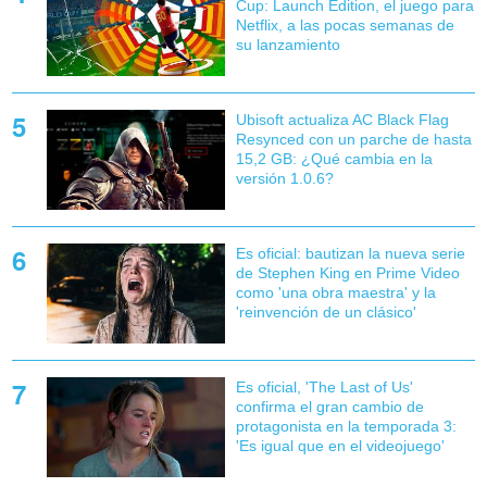
Cup: Launch Edition, el juego para
Netflix, a las pocas semanas de
su lanzamiento
Ubisoft actualiza AC Black Flag
Resynced con un parche de hasta
15,2 GB: ¿Qué cambia en la
versión 1.0.6?
Es oficial: bautizan la nueva serie
de Stephen King en Prime Video
como 'una obra maestra' y la
'reinvención de un clásico'
Es oficial, 'The Last of Us'
confirma el gran cambio de
protagonista en la temporada 3:
'Es igual que en el videojuego'