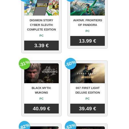
DIGIMON STORY
AVATAR: FRONTIERS
CYBER SLEUTH:
OF PANDORA
COMPLETE EDITION
PC
PC
13.99 €
3.39 €
-31%
-50%
BLACK MYTH:
007 FIRST LIGHT
WUKONG
DELUXE EDITION
PC
PC
40.99 €
39.49 €
-82%
-53%