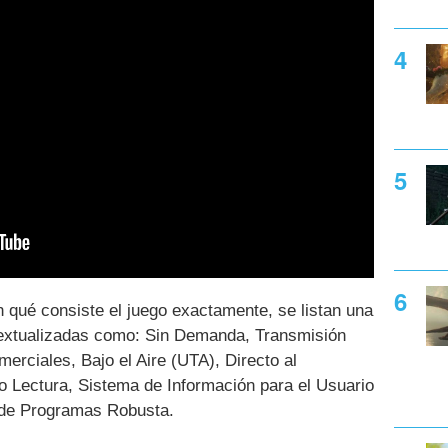
 qué consiste el juego exactamente, se listan una
textualizadas como: Sin Demanda, Transmisión
rciales, Bajo el Aire (UTA), Directo al
 Lectura, Sistema de Información para el Usuario
 de Programas Robusta.