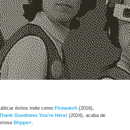
ublicar éxitos indie como
Firewatch
(2016),
Thank Goodness You're Here!
(2024), acaba de
terioso
Blippo+
.