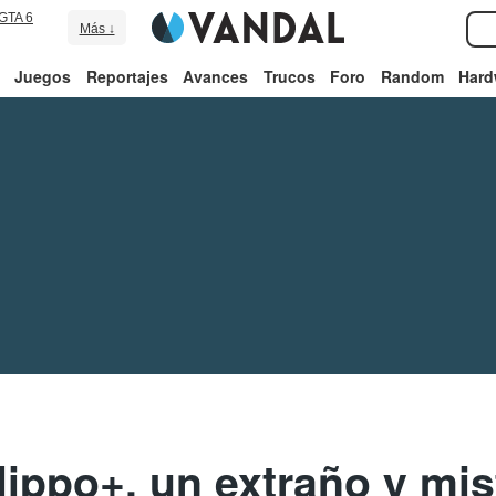
GTA 6
Más ↓
Juegos
Reportajes
Avances
Trucos
Foro
Random
Hard
ippo+, un extraño y mis