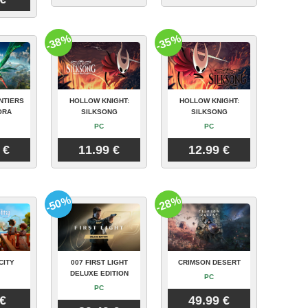
-38%
-35%
NTIERS
HOLLOW KNIGHT:
HOLLOW KNIGHT:
ORA
SILKSONG
SILKSONG
PC
PC
 €
11.99 €
12.99 €
-50%
-28%
CITY
007 FIRST LIGHT
CRIMSON DESERT
DELUXE EDITION
PC
PC
 €
49.99 €