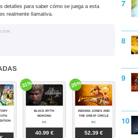
 detalles para saber cómo se juega a esta
 es realmente llamativa.
ACTOR
ADAS
-31%
-25%
TORY
BLACK MYTH:
INDIANA JONES AND
UTH:
WUKONG
THE GREAT CIRCLE
DITION
PC
PC
40.99 €
52.39 €
 €