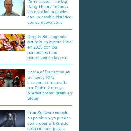
Ya es oficial: 'The Big
Bang Theory' reúne a
las estrellas originales
con un cambio histórico
con su nueva serie
Dragon Ball Legends
anuncia un evento Ultra
en 2026 con los
personajes más
poderosos de la serie
Horde of Distraction es
un nuevo RPG
incremental inspirado
por Diablo 2 que ya
puedes probar gratis en
Steam
FromSoftware cumple
su palabra y ya puedes
comprobar si has sido
seleccionado para la