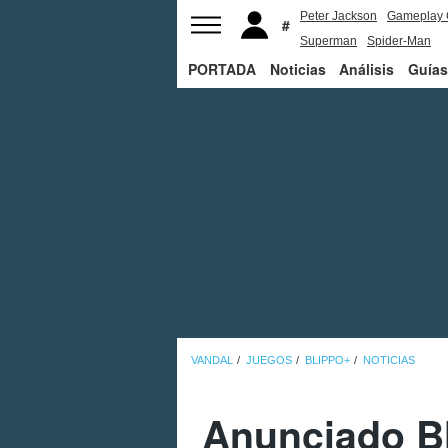
Peter Jackson
Gameplay 
Superman
Spider-Man
PORTADA
Noticias
Análisis
Guías
VANDAL
JUEGOS
BLIPPO+
NOTICIAS
Anunciado Bl