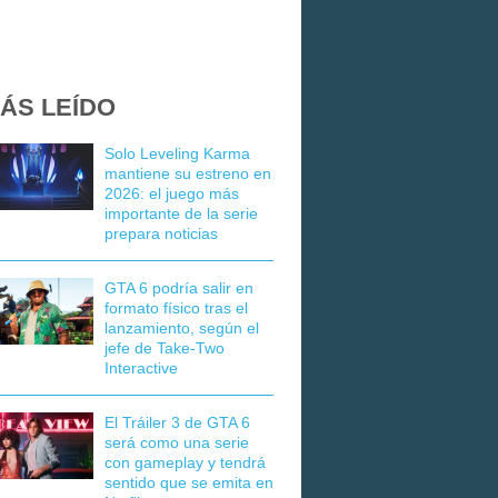
ÁS LEÍDO
Solo Leveling Karma
mantiene su estreno en
2026: el juego más
importante de la serie
prepara noticias
GTA 6 podría salir en
formato físico tras el
lanzamiento, según el
jefe de Take-Two
Interactive
El Tráiler 3 de GTA 6
será como una serie
con gameplay y tendrá
sentido que se emita en