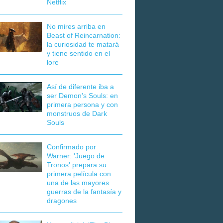
Netflix
No mires arriba en
Beast of Reincarnation:
la curiosidad te matará
y tiene sentido en el
lore
Así de diferente iba a
ser Demon's Souls: en
primera persona y con
monstruos de Dark
Souls
Confirmado por
Warner: 'Juego de
Tronos' prepara su
primera película con
una de las mayores
guerras de la fantasía y
dragones