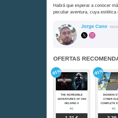
Habrá que esperar a conocer más
peculiar aventura, cuya estética
Jorge Cano
RED
OFERTAS RECOMEND
-91%
-91%
THE INCREDIBLE
DIGIMON S
ADVENTURES OF VAN
CYBER SLE
HELSING II
COMPLETE E
PC
PC
1.21 €
3.39