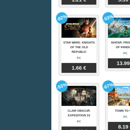
-82%
-53%
STAR WARS: KNIGHTS
AVATAR: FRO
OF THE OLD
OF PAND
REPUBLIC
PC
PC
13.99
1.66 €
-53%
-67%
CLAIR OBSCUR:
TOWN TO 
EXPEDITION 33
PC
PC
8.19