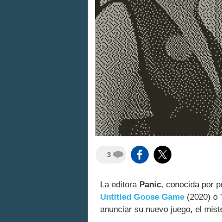
3
La editora
Panic
, conocida por p
Untitled Goose Game
(2020) o
anunciar su nuevo juego, el mis