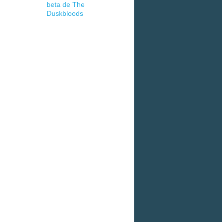
beta de The
Duskbloods