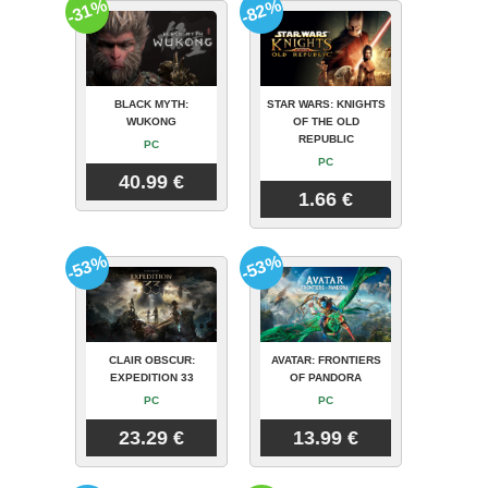
-31%
-82%
BLACK MYTH:
STAR WARS: KNIGHTS
WUKONG
OF THE OLD
REPUBLIC
PC
PC
40.99 €
1.66 €
-53%
-53%
CLAIR OBSCUR:
AVATAR: FRONTIERS
EXPEDITION 33
OF PANDORA
PC
PC
23.29 €
13.99 €