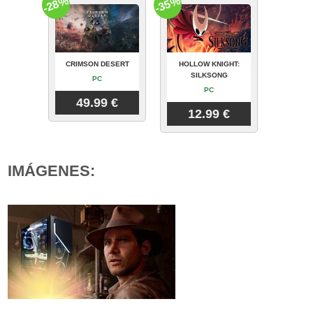
-28%
-35%
CRIMSON DESERT
HOLLOW KNIGHT:
SILKSONG
PC
PC
49.99 €
12.99 €
IMÁGENES: