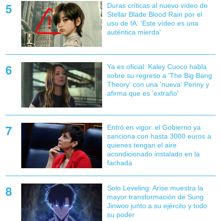
Duras críticas al nuevo vídeo de
Stellar Blade Blood Rain por el
uso de IA: 'Este vídeo es una
auténtica mierda'
Ya es oficial: Kaley Cuoco habla
sobre su regreso a 'The Big Bang
Theory' con una 'nueva' Penny y
afirma que es 'extraño'
Entró en vigor: el Gobierno ya
sanciona con hasta 3000 euros a
quienes tengan el aire
acondicionado instalado en la
fachada
Solo Leveling: Arise muestra la
mayor transformación de Sung
Jinwoo junto a su ejército y todo
su poder