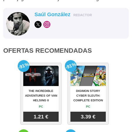
Saúl González
REDACTOR
OFERTAS RECOMENDADAS
-91%
-91%
THE INCREDIBLE
DIGIMON STORY
ADVENTURES OF VAN
CYBER SLEUTH:
HELSING II
COMPLETE EDITION
PC
PC
1.21 €
3.39 €