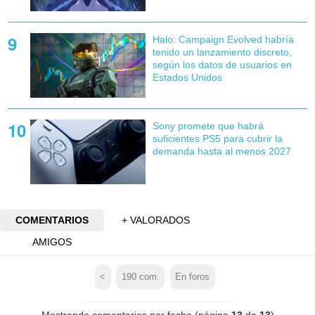
Halo: Campaign Evolved habría
tenido un lanzamiento discreto,
según los datos de usuarios en
Estados Unidos
Sony promete que habrá
suficientes PS5 para cubrir la
demanda hasta al menos 2027
COMENTARIOS
+ VALORADOS
AMIGOS
<
190
com.
En foros
Mostrando comentarios por fecha (página
13
de
13
)