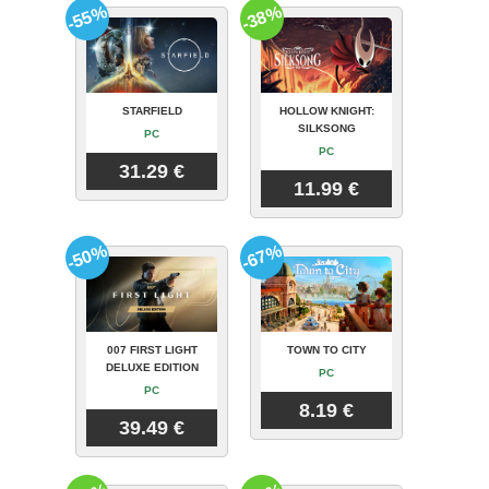
-55%
-38%
STARFIELD
HOLLOW KNIGHT:
SILKSONG
PC
PC
31.29 €
11.99 €
-50%
-67%
007 FIRST LIGHT
TOWN TO CITY
DELUXE EDITION
PC
PC
8.19 €
39.49 €