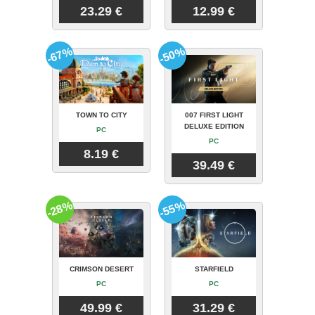
23.29 €
12.99 €
-67%
-50%
TOWN TO CITY
007 FIRST LIGHT
DELUXE EDITION
PC
PC
8.19 €
39.49 €
-28%
-55%
CRIMSON DESERT
STARFIELD
PC
PC
49.99 €
31.29 €