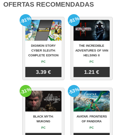
OFERTAS RECOMENDADAS
-91%
-91%
DIGIMON STORY
THE INCREDIBLE
CYBER SLEUTH:
ADVENTURES OF VAN
COMPLETE EDITION
HELSING II
PC
PC
3.39 €
1.21 €
-31%
-53%
BLACK MYTH:
AVATAR: FRONTIERS
WUKONG
OF PANDORA
PC
PC