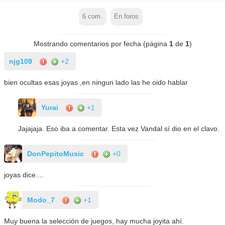
6
com.
En foros
Mostrando comentarios por fecha (página
1
de
1
)
njg109
+2
bien ocultas esas joyas ,en ningun lado las he oido hablar
Yurai
+1
Jajajaja. Eso iba a comentar. Esta vez Vandal sí dio en el clavo.
DonPepitoMusic
+0
joyas dice....
Modo_7
+1
Muy buena la selección de juegos, hay mucha joyita ahí.