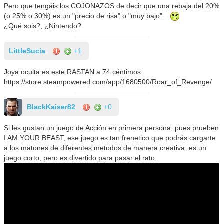
Pero que tengáis los COJONAZOS de decir que una rebaja del 20%
(o 25% o 30%) es un "precio de risa" o "muy bajo"...
¿Qué sois?, ¿Nintendo?
LittleSucia
+1
Joya oculta es este RASTAN a 74 céntimos:
https://store.steampowered.com/app/1680500/Roar_of_Revenge/
BlackKaiser82
+0
Si les gustan un juego de Acción en primera persona, pues prueben
I AM YOUR BEAST, ese juego es tan frenetico que podrás cargarte
a los matones de diferentes metodos de manera creativa. es un
juego corto, pero es divertido para pasar el rato.