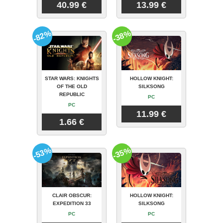
40.99 €
13.99 €
-82%
-38%
STAR WARS: KNIGHTS
HOLLOW KNIGHT:
OF THE OLD
SILKSONG
REPUBLIC
PC
PC
11.99 €
1.66 €
-53%
-35%
CLAIR OBSCUR:
HOLLOW KNIGHT:
EXPEDITION 33
SILKSONG
PC
PC