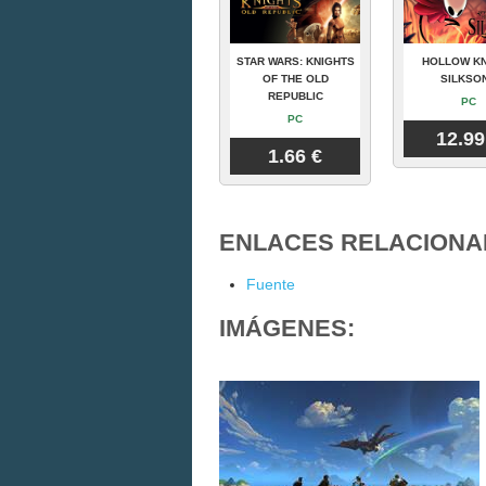
STAR WARS: KNIGHTS
HOLLOW KN
OF THE OLD
SILKSO
REPUBLIC
PC
PC
12.99
1.66 €
ENLACES RELACIONA
Fuente
IMÁGENES: