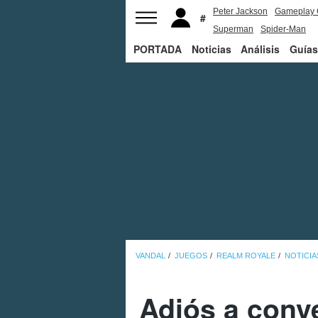
Peter Jackson
Gameplay 
Superman
Spider-Man
PORTADA
Noticias
Análisis
Guías
VANDAL
JUEGOS
REALM ROYALE
NOTICIA
Adiós a conver