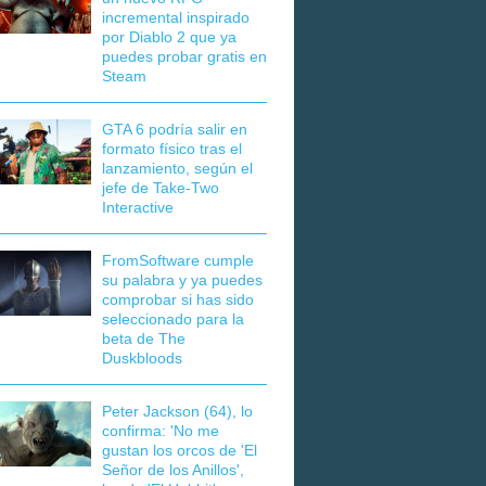
incremental inspirado
por Diablo 2 que ya
puedes probar gratis en
Steam
GTA 6 podría salir en
formato físico tras el
lanzamiento, según el
jefe de Take-Two
Interactive
FromSoftware cumple
su palabra y ya puedes
comprobar si has sido
seleccionado para la
beta de The
Duskbloods
Peter Jackson (64), lo
confirma: 'No me
gustan los orcos de 'El
Señor de los Anillos',