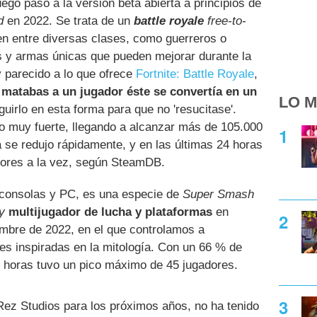
ego pasó a la versión beta abierta a principios de
d
en 2022. Se trata de un
battle royale
free-to-
en entre diversas clases, como guerreros o
 y armas únicas que pueden mejorar durante la
y parecido a lo que ofrece
Fortnite: Battle Royale
,
matabas a un jugador éste se convertía en un
LO M
uirlo en esta forma para que no 'resucitase'.
zo muy fuerte, llegando a alcanzar más de 105.000
a se redujo rápidamente, y en las últimas 24 horas
adores a la vez, según SteamDB.
n consolas y PC, es una especie de
Super Smash
y
multijugador de lucha y plataformas
en
embre de 2022, en el que controlamos a
es inspiradas en la mitología. Con un 66 % de
s horas tuvo un pico máximo de 45 jugadores.
-Rez Studios para los próximos años, no ha tenido