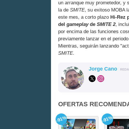
un arranque muy prometedor, y s
la de
SMITE
, su exitoso MOBA l
este mes, a corto plazo
Hi-Rez p
del
gameplay
de
SMITE 2
, incl
por encima de las funciones cos
previamente lanzar en el periodo
Mientras, seguirán lanzando "act
SMITE
.
Jorge Cano
RED
OFERTAS RECOMEND
-91%
-91%