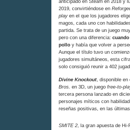
anticipado en Steam en 2018 y lu
2019, convirtiéndose en
Reforge
play
en el que los jugadores elig
magos, cada uno con habilidades
partida. Se trata de un juego mu
pero con una diferencia:
cuando 
pollo
y había que volver a perseg
Aunque el título tuvo un comien
jugadores simultáneos, esta cifr
solo consiguió reunir a 402 jug
Divine Knockout
, disponible e
Bros.
en 3D, un juego
free-to-pla
tercera persona lanzado en dici
personajes míticos con habilidad
reseñas positivas, en las última
SMITE 2
, la gran apuesta de Hi