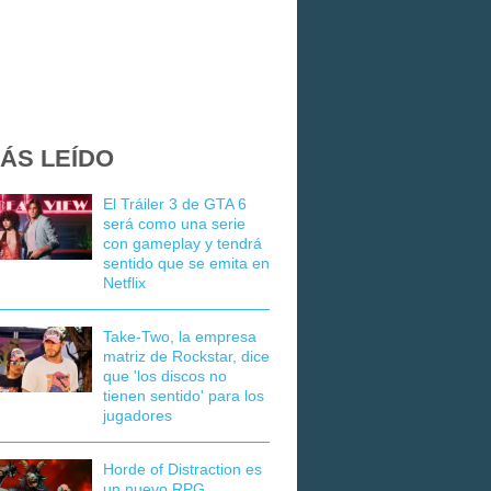
ÁS LEÍDO
El Tráiler 3 de GTA 6
será como una serie
con gameplay y tendrá
sentido que se emita en
Netflix
Take-Two, la empresa
matriz de Rockstar, dice
que 'los discos no
tienen sentido' para los
jugadores
Horde of Distraction es
un nuevo RPG