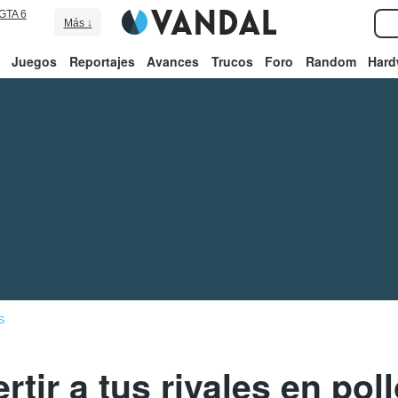
GTA 6
Más ↓
Juegos
Reportajes
Avances
Trucos
Foro
Random
Hard
S
tir a tus rivales en pol