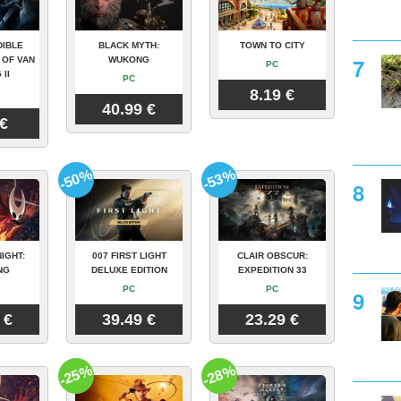
DIBLE
BLACK MYTH:
TOWN TO CITY
 OF VAN
WUKONG
PC
 II
PC
8.19 €
40.99 €
 €
-50%
-53%
IGHT:
007 FIRST LIGHT
CLAIR OBSCUR:
NG
DELUXE EDITION
EXPEDITION 33
PC
PC
 €
39.49 €
23.29 €
-25%
-28%