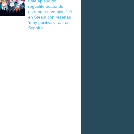
Este aplaudido
roguelite acaba de
estrenar su versión 1.0
en Steam con reseñas
'muy positivas': así es
Sephiria