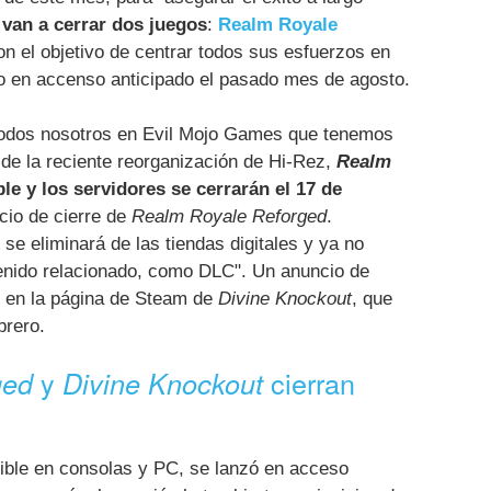
e
van a cerrar dos juegos
:
Realm Royale
on el objetivo de centrar todos sus esfuerzos en
o en accenso anticipado el pasado mes de agosto.
 todos nosotros en Evil Mojo Games que tenemos
de la reciente reorganización de Hi-Rez,
Realm
le y los servidores se cerrarán el 17 de
ncio de cierre de
Realm Royale Reforged
.
se eliminará de las tiendas digitales y ya no
enido relacionado, como DLC". Un anuncio de
do en la página de Steam de
Divine Knockout
, que
brero.
y
cierran
ged
Divine Knockout
nible en consolas y PC, se lanzó en acceso