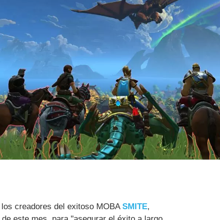
, los creadores del exitoso MOBA
SMITE
,
 de este mes, para "asegurar el éxito a largo