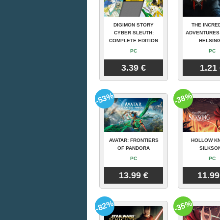
DIGIMON STORY
THE INCRE
CYBER SLEUTH:
ADVENTURES
COMPLETE EDITION
HELSING
PC
PC
3.39 €
1.21
-53%
-38%
AVATAR: FRONTIERS
HOLLOW KN
OF PANDORA
SILKSO
PC
PC
13.99 €
11.99
-82%
-35%