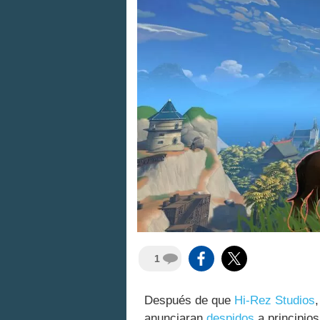
1
Después de que
Hi-Rez Studios
anunciaran
despidos
a principios