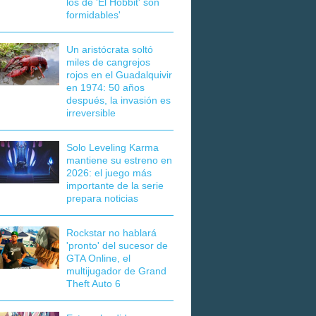
los de 'El Hobbit' son
formidables'
Un aristócrata soltó
miles de cangrejos
rojos en el Guadalquivir
en 1974: 50 años
después, la invasión es
irreversible
Solo Leveling Karma
mantiene su estreno en
2026: el juego más
importante de la serie
prepara noticias
Rockstar no hablará
'pronto' del sucesor de
GTA Online, el
multijugador de Grand
Theft Auto 6