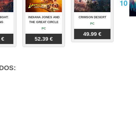
IGHT:
INDIANA JONES AND
CRIMSON DESERT
NG
THE GREAT CIRCLE
PC
PC
49.99 €
 €
52.39 €
DOS: