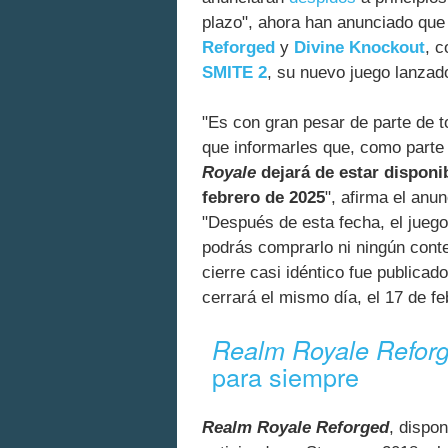
plazo", ahora han anunciado qu
Reforged
y
Divine Knockout
, c
SMITE 2
, su nuevo juego lanzad
"Es con gran pesar de parte de
que informarles que, como parte 
Royale
dejará de estar disponib
febrero de 2025
", afirma el anu
"Después de esta fecha, el juego 
podrás comprarlo ni ningún cont
cierre casi idéntico fue publica
cerrará el mismo día, el 17 de fe
Realm Royale Refor
para siempre
Realm Royale Reforged
, dispo