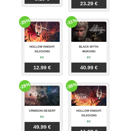
23.29 €
-35%
-31%
HOLLOW KNIGHT:
BLACK MYTH:
SILKSONG
WUKONG
PC
PC
12.99 €
40.99 €
-28%
-38%
CRIMSON DESERT
HOLLOW KNIGHT:
SILKSONG
PC
PC
49.99 €