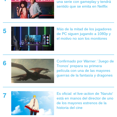
una serie con gameplay y tendrá
sentido que se emita en Netflix
Más de la mitad de los jugadores
de PC siguen jugando a 1080p y
el motivo no son los monitores
Confirmado por Warner: 'Juego de
Tronos' prepara su primera
película con una de las mayores
guerras de la fantasía y dragones
Es oficial: el live-action de 'Naruto'
está en manos del director de uno
de los mayores estrenos de la
historia del cine