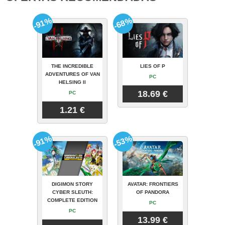
-91%
-68%
THE INCREDIBLE
LIES OF P
ADVENTURES OF VAN
PC
HELSING II
18.69 €
PC
1.21 €
-91%
-53%
DIGIMON STORY
AVATAR: FRONTIERS
CYBER SLEUTH:
OF PANDORA
COMPLETE EDITION
PC
PC
13.99 €