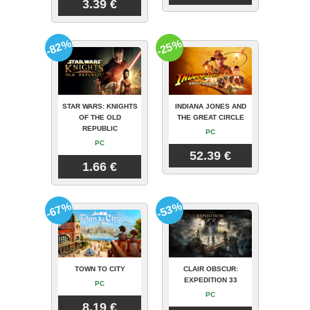
3.39 €
-82%
-25%
STAR WARS: KNIGHTS
INDIANA JONES AND
OF THE OLD
THE GREAT CIRCLE
REPUBLIC
PC
PC
52.39 €
1.66 €
-67%
-53%
TOWN TO CITY
CLAIR OBSCUR:
EXPEDITION 33
PC
PC
8.19 €