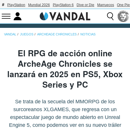
PlayStation
Mundial 2026
PlayStation 6
Dive or Die
Marruecos
One Pie
VANDAL
JUEGOS
ARCHEAGE CHRONICLES
NOTICIAS
El RPG de acción online
ArcheAge Chronicles se
lanzará en 2025 en PS5, Xbox
Series y PC
Se trata de la secuela del MMORPG de los
surcoreanos XLGAMES, que regresa con un
espectacular juego de mundo abierto en Unreal
Engine 5, como podemos ver en su nuevo tráiler