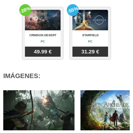
-28%
-55%
CRIMSON DESERT
STARFIELD
PC
PC
49.99 €
31.29 €
IMÁGENES: