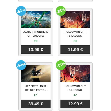
-53%
-38%
AVATAR: FRONTIERS
HOLLOW KNIGHT:
OF PANDORA
SILKSONG
PC
PC
13.99 €
11.99 €
-50%
-35%
007 FIRST LIGHT
HOLLOW KNIGHT:
DELUXE EDITION
SILKSONG
PC
PC
39.49 €
12.99 €