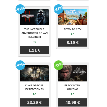
-91%
-67%
THE INCREDIBLE
TOWN TO CITY
ADVENTURES OF VAN
PC
HELSING II
8.19 €
PC
1.21 €
-53%
-31%
CLAIR OBSCUR:
BLACK MYTH:
EXPEDITION 33
WUKONG
PC
PC
23.29 €
40.99 €