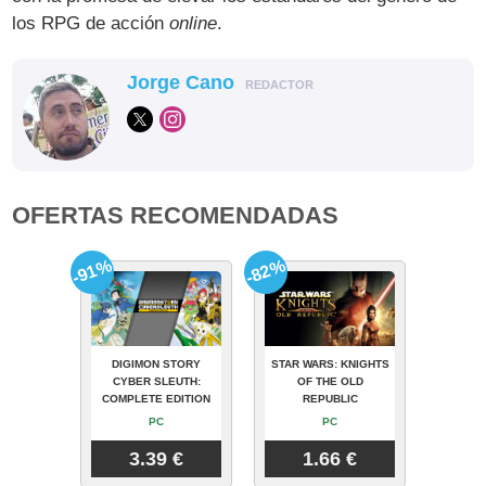
los RPG de acción
online
.
Jorge Cano
REDACTOR
OFERTAS RECOMENDADAS
-91%
-82%
DIGIMON STORY
STAR WARS: KNIGHTS
CYBER SLEUTH:
OF THE OLD
COMPLETE EDITION
REPUBLIC
PC
PC
3.39 €
1.66 €