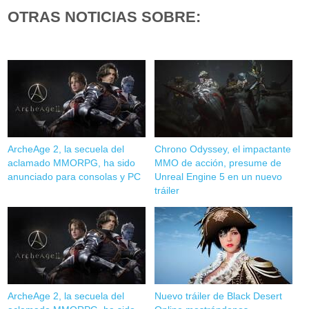
OTRAS NOTICIAS SOBRE:
ArcheAge 2, la secuela del
Chrono Odyssey, el impactante
aclamado MMORPG, ha sido
MMO de acción, presume de
anunciado para consolas y PC
Unreal Engine 5 en un nuevo
tráiler
ArcheAge 2, la secuela del
Nuevo tráiler de Black Desert