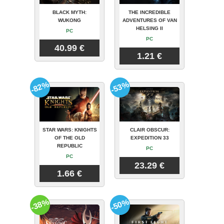
BLACK MYTH:
THE INCREDIBLE
WUKONG
ADVENTURES OF VAN
HELSING II
PC
PC
40.99 €
1.21 €
-82%
-53%
STAR WARS: KNIGHTS
CLAIR OBSCUR:
OF THE OLD
EXPEDITION 33
REPUBLIC
PC
PC
23.29 €
1.66 €
-38%
-50%