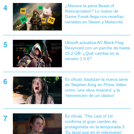
¿Merece la pena Beast of
Reincarnation? Lo nuevo de
Game Freak llega con reseñas
variadas en Steam y Metacritic
Ubisoft actualiza AC Black Flag
Resynced con un parche de hasta
15,2 GB: ¿Qué cambia en la
versión 1.0.6?
Es oficial: bautizan la nueva serie
de Stephen King en Prime Video
como 'una obra maestra' y la
'reinvención de un clásico'
Es oficial, 'The Last of Us'
confirma el gran cambio de
protagonista en la temporada 3:
'Es igual que en el videojuego'