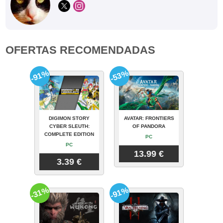
OFERTAS RECOMENDADAS
-91%
-53%
DIGIMON STORY
AVATAR: FRONTIERS
CYBER SLEUTH:
OF PANDORA
COMPLETE EDITION
PC
PC
13.99 €
3.39 €
-31%
-91%