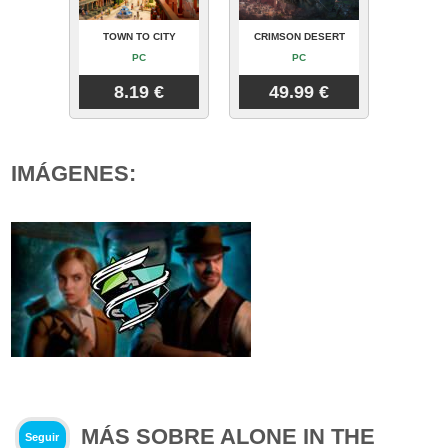
TOWN TO CITY
CRIMSON DESERT
PC
PC
8.19 €
49.99 €
IMÁGENES:
MÁS SOBRE ALONE IN THE
Seguir