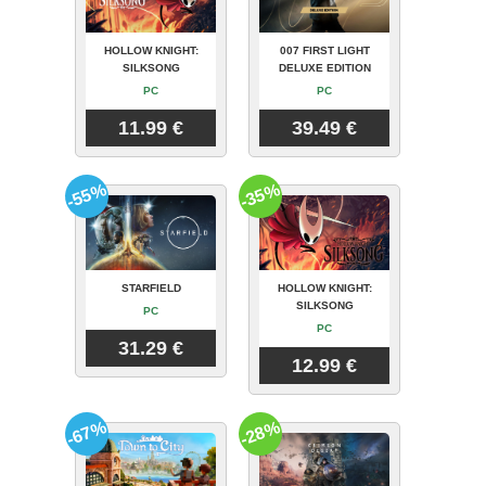
HOLLOW KNIGHT:
007 FIRST LIGHT
SILKSONG
DELUXE EDITION
PC
PC
11.99 €
39.49 €
-55%
-35%
STARFIELD
HOLLOW KNIGHT:
SILKSONG
PC
PC
31.29 €
12.99 €
-67%
-28%