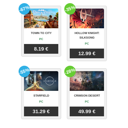
-67%
-35%
TOWN TO CITY
HOLLOW KNIGHT:
SILKSONG
PC
PC
8.19 €
12.99 €
-55%
-28%
STARFIELD
CRIMSON DESERT
PC
PC
31.29 €
49.99 €