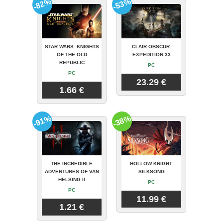
-82%
-53%
STAR WARS: KNIGHTS
CLAIR OBSCUR:
OF THE OLD
EXPEDITION 33
REPUBLIC
PC
PC
23.29 €
1.66 €
-91%
-38%
THE INCREDIBLE
HOLLOW KNIGHT:
ADVENTURES OF VAN
SILKSONG
HELSING II
PC
PC
11.99 €
1.21 €