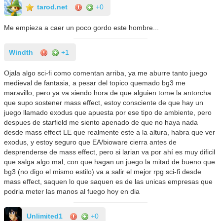
tarod.net
+0
Me empieza a caer un poco gordo este hombre...
Windth
+1
Ojala algo sci-fi como comentan arriba, ya me aburre tanto juego
medieval de fantasia, a pesar del topico quemado bg3 me
maravillo, pero ya va siendo hora de que alguien tome la antorcha
que supo sostener mass effect, estoy consciente de que hay un
juego llamado exodus que apuesta por ese tipo de ambiente, pero
despues de starfield me siento apenado de que no haya nada
desde mass effect LE que realmente este a la altura, habra que ver
exodus, y estoy seguro que EA/bioware cierra antes de
desprenderse de mass effect, pero si larian va por ahí es muy dificil
que salga algo mal, con que hagan un juego la mitad de bueno que
bg3 (no digo el mismo estilo) va a salir el mejor rpg sci-fi desde
mass effect, saquen lo que saquen es de las unicas empresas que
podria meter las manos al fuego hoy en dia
Unlimited1
+0