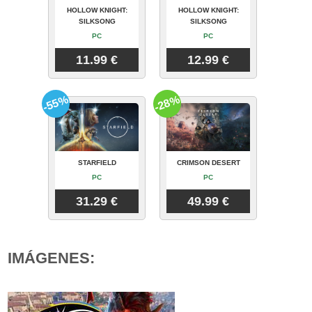
HOLLOW KNIGHT:
HOLLOW KNIGHT:
SILKSONG
SILKSONG
PC
PC
11.99 €
12.99 €
-55%
-28%
STARFIELD
CRIMSON DESERT
PC
PC
31.29 €
49.99 €
IMÁGENES: