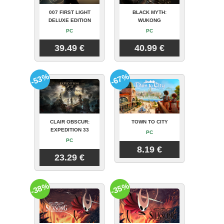
007 FIRST LIGHT
BLACK MYTH:
DELUXE EDITION
WUKONG
PC
PC
39.49 €
40.99 €
-53%
-67%
CLAIR OBSCUR:
TOWN TO CITY
EXPEDITION 33
PC
PC
8.19 €
23.29 €
-38%
-35%