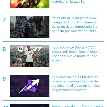
histórico en la taquilla
Ya es oficial: la mejor serie de
'Juego de Tronos' confirma la
duración de su temporada 2 y
apuesta por recortar en HBO
Todo sobre EA Sports FC 27:
precio, ediciones, lanzamiento en
España y nuevo modo mundo
abierto
Las consolas de 1.000 dólares
ofrecerían una oportunidad de
crecimiento al juego en la nube,
según Amazon Games
Amazon regala hoy 2 juegos para