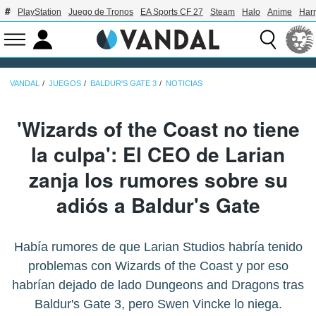
PlayStation
Juego de Tronos
EA Sports CF 27
Steam
Halo
Anime
Harr
VANDAL
JUEGOS
BALDUR'S GATE 3
NOTICIAS
'Wizards of the Coast no tiene
la culpa': El CEO de Larian
zanja los rumores sobre su
adiós a Baldur's Gate
Había rumores de que Larian Studios habría tenido
problemas con Wizards of the Coast y por eso
habrían dejado de lado Dungeons and Dragons tras
Baldur's Gate 3, pero Swen Vincke lo niega.