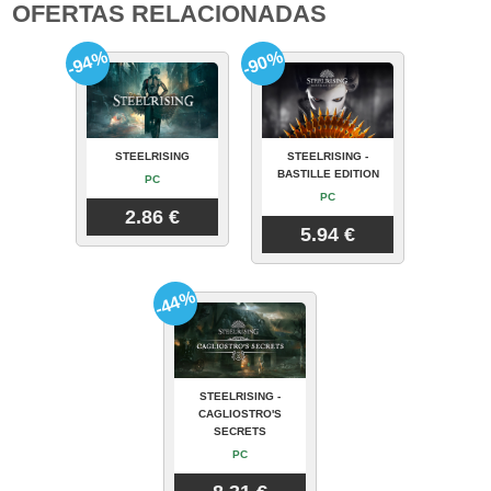
OFERTAS RELACIONADAS
-94%
-90%
STEELRISING
STEELRISING -
BASTILLE EDITION
PC
PC
2.86 €
5.94 €
-44%
STEELRISING -
CAGLIOSTRO'S
SECRETS
PC