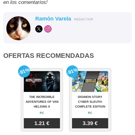
en los comentarios!
Ramón Varela
REDACTOR
OFERTAS RECOMENDADAS
-91%
-91%
THE INCREDIBLE
DIGIMON STORY
ADVENTURES OF VAN
CYBER SLEUTH:
HELSING II
COMPLETE EDITION
PC
PC
1.21 €
3.39 €