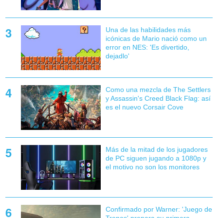
Una de las habilidades más
icónicas de Mario nació como un
error en NES: 'Es divertido,
dejadlo'
Como una mezcla de The Settlers
y Assassin's Creed Black Flag: así
es el nuevo Corsair Cove
Más de la mitad de los jugadores
de PC siguen jugando a 1080p y
el motivo no son los monitores
Confirmado por Warner: 'Juego de