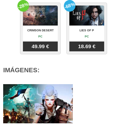
-28%
-68%
CRIMSON DESERT
LIES OF P
PC
PC
49.99 €
18.69 €
IMÁGENES: