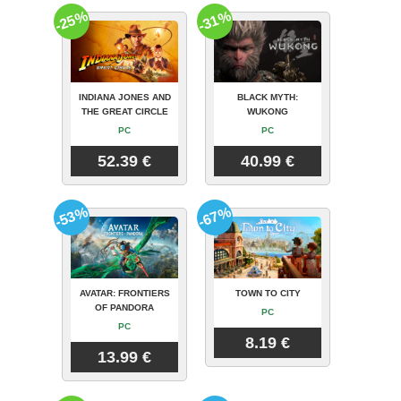
-25%
-31%
INDIANA JONES AND
BLACK MYTH:
THE GREAT CIRCLE
WUKONG
PC
PC
52.39 €
40.99 €
-53%
-67%
AVATAR: FRONTIERS
TOWN TO CITY
OF PANDORA
PC
PC
8.19 €
13.99 €