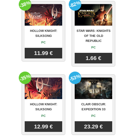
-38%
-82%
HOLLOW KNIGHT:
STAR WARS: KNIGHTS
SILKSONG
OF THE OLD
REPUBLIC
PC
PC
11.99 €
1.66 €
-35%
-53%
HOLLOW KNIGHT:
CLAIR OBSCUR:
SILKSONG
EXPEDITION 33
PC
PC
12.99 €
23.29 €