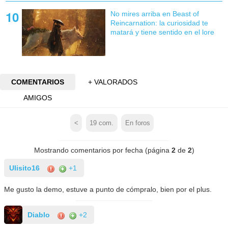
No mires arriba en Beast of
Reincarnation: la curiosidad te
matará y tiene sentido en el lore
COMENTARIOS
+ VALORADOS
AMIGOS
<
19
com.
En foros
Mostrando comentarios por fecha (página
2
de
2
)
Ulisito16
+1
Me gusto la demo, estuve a punto de cómpralo, bien por el plus.
Diablo
+2