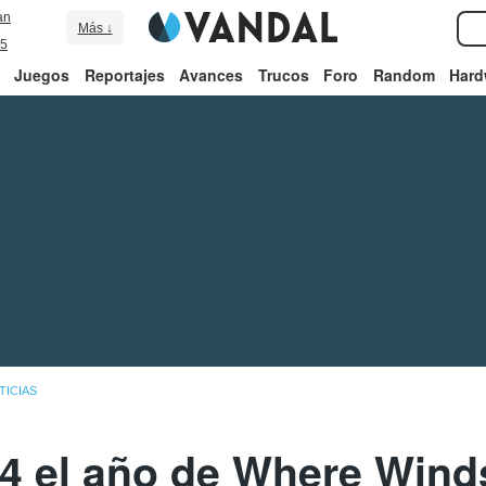
an
Más ↓
5
Juegos
Reportajes
Avances
Trucos
Foro
Random
Hard
TICIAS
4 el año de Where Wind