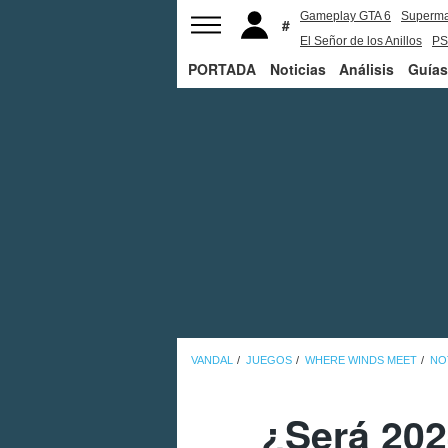
Gameplay GTA 6
Superm
El Señor de los Anillos
PS
PORTADA
Noticias
Análisis
Guías
VANDAL
JUEGOS
WHERE WINDS MEET
NO
¿Será 202