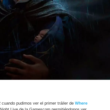
 cuando pudimos ver el primer tráiler de
Where
Night Live de la Gamescom permitiéndonos ver