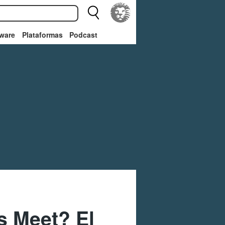
ware
Plataformas
Podcast
s Meet? El