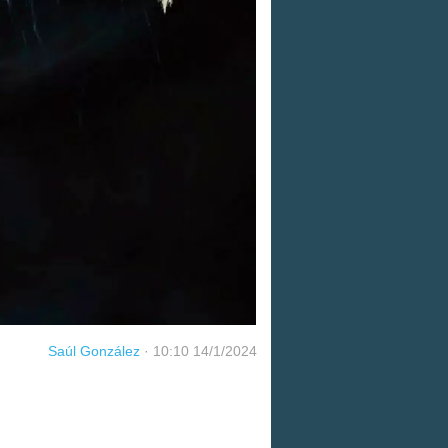
Saúl González
·
10:10 14/1/2024