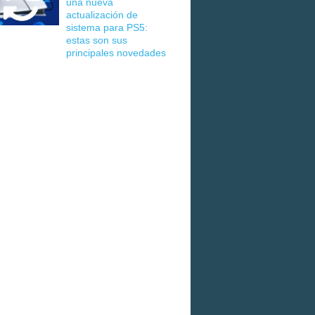
una nueva
actualización de
sistema para PS5:
estas son sus
principales novedades