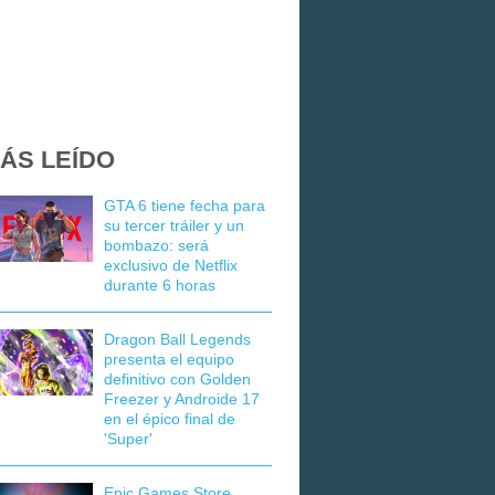
ÁS LEÍDO
GTA 6 tiene fecha para
su tercer tráiler y un
bombazo: será
exclusivo de Netflix
durante 6 horas
Dragon Ball Legends
presenta el equipo
definitivo con Golden
Freezer y Androide 17
en el épico final de
'Super'
Epic Games Store