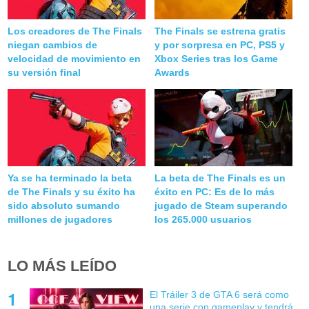
Los creadores de The Finals
The Finals se estrena gratis
niegan cambios de
y por sorpresa en PC, PS5 y
velocidad de movimiento en
Xbox Series tras los Game
su versión final
Awards
Ya se ha terminado la beta
La beta de The Finals es un
de The Finals y su éxito ha
éxito en PC: Es de lo más
sido absoluto sumando
jugado de Steam superando
millones de jugadores
los 265.000 usuarios
LO MÁS LEÍDO
El Tráiler 3 de GTA 6 será como
una serie con gameplay y tendrá