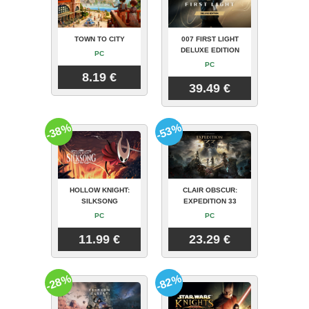
TOWN TO CITY
007 FIRST LIGHT
DELUXE EDITION
PC
PC
8.19 €
39.49 €
-38%
-53%
HOLLOW KNIGHT:
CLAIR OBSCUR:
SILKSONG
EXPEDITION 33
PC
PC
11.99 €
23.29 €
-28%
-82%