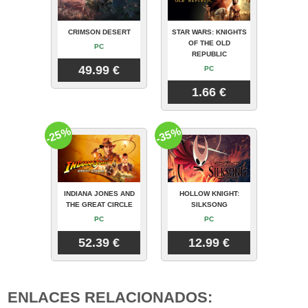
CRIMSON DESERT
STAR WARS: KNIGHTS
OF THE OLD
PC
REPUBLIC
49.99 €
PC
1.66 €
-25%
-35%
INDIANA JONES AND
HOLLOW KNIGHT:
THE GREAT CIRCLE
SILKSONG
PC
PC
52.39 €
12.99 €
ENLACES RELACIONADOS: