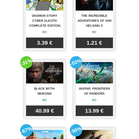
DIGIMON STORY
THE INCREDIBLE
CYBER SLEUTH:
ADVENTURES OF VAN
COMPLETE EDITION
HELSING II
PC
PC
3.39 €
1.21 €
-31%
-53%
BLACK MYTH:
AVATAR: FRONTIERS
WUKONG
OF PANDORA
PC
PC
40.99 €
13.99 €
-67%
-50%