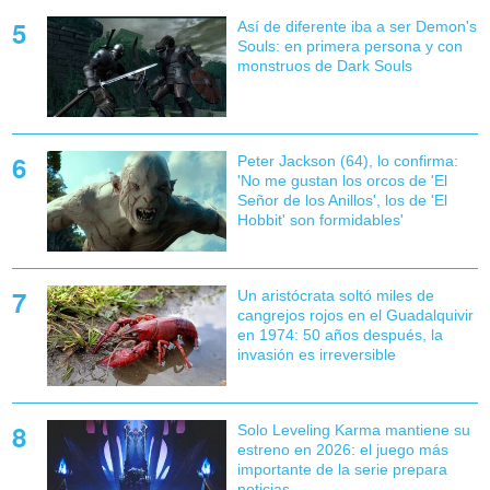
Así de diferente iba a ser Demon's
Souls: en primera persona y con
monstruos de Dark Souls
Peter Jackson (64), lo confirma:
'No me gustan los orcos de 'El
Señor de los Anillos', los de 'El
Hobbit' son formidables'
Un aristócrata soltó miles de
cangrejos rojos en el Guadalquivir
en 1974: 50 años después, la
invasión es irreversible
Solo Leveling Karma mantiene su
estreno en 2026: el juego más
importante de la serie prepara
noticias