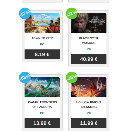
-67%
-31%
TOWN TO CITY
BLACK MYTH:
WUKONG
PC
PC
8.19 €
40.99 €
-53%
-38%
AVATAR: FRONTIERS
HOLLOW KNIGHT:
OF PANDORA
SILKSONG
PC
PC
13.99 €
11.99 €