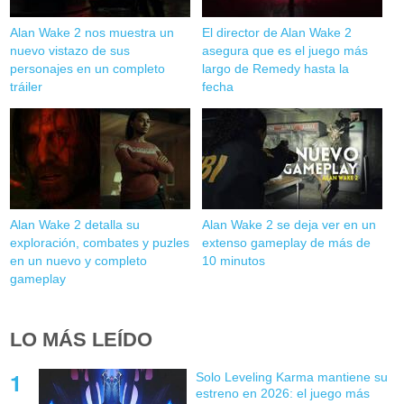
Alan Wake 2 nos muestra un
El director de Alan Wake 2
nuevo vistazo de sus
asegura que es el juego más
personajes en un completo
largo de Remedy hasta la
tráiler
fecha
Alan Wake 2 detalla su
Alan Wake 2 se deja ver en un
exploración, combates y puzles
extenso gameplay de más de
en un nuevo y completo
10 minutos
gameplay
LO MÁS LEÍDO
Solo Leveling Karma mantiene su
estreno en 2026: el juego más