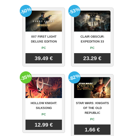
-50%
-53%
007 FIRST LIGHT
CLAIR OBSCUR:
DELUXE EDITION
EXPEDITION 33
PC
PC
39.49 €
23.29 €
-35%
-82%
HOLLOW KNIGHT:
STAR WARS: KNIGHTS
SILKSONG
OF THE OLD
REPUBLIC
PC
PC
12.99 €
1.66 €