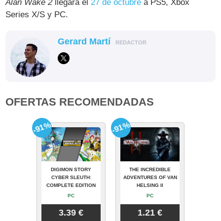
Alan Wake 2
llegará el
27 de octubre
a PS5, Xbox
Series X/S y PC.
Gerard Martí
REDACTOR
OFERTAS RECOMENDADAS
-91%
-91%
DIGIMON STORY
THE INCREDIBLE
CYBER SLEUTH:
ADVENTURES OF VAN
COMPLETE EDITION
HELSING II
PC
PC
3.39 €
1.21 €