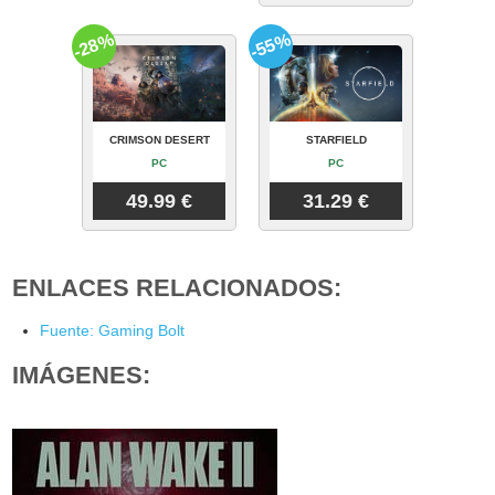
-28%
-55%
CRIMSON DESERT
STARFIELD
PC
PC
49.99 €
31.29 €
ENLACES RELACIONADOS:
Fuente: Gaming Bolt
IMÁGENES: