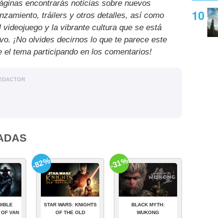
páginas encontrarás noticias sobre nuevos
nzamiento, tráilers y otros detalles, así como
l videojuego y la vibrante cultura que se está
ivo. ¡No olvides decirnos lo que te parece este
e el tema participando en los comentarios!
EDACTOR
ADAS
-82%
-31%
DIBLE
STAR WARS: KNIGHTS
BLACK MYTH:
 OF VAN
OF THE OLD
WUKONG