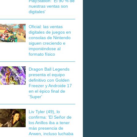
PlayStation: 'El 90 % de
nuestras ventas son
digitales'
Oficial: las ventas
digitales de juegos en
consolas de Nintendo
siguen creciendo e
imponiéndose al
formato físico
Dragon Ball Legends
presenta el equipo
definitivo con Golden
Freezer y Androide 17
en el épico final de
'Super'
Liv Tyler (49), lo
confirma: 'El Señor de
los Anillos iba a tener
más presencia de
Arwen, incluso luchaba