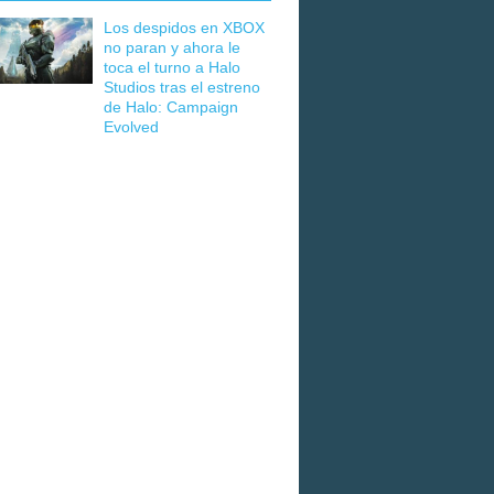
Los despidos en XBOX
no paran y ahora le
toca el turno a Halo
Studios tras el estreno
de Halo: Campaign
Evolved