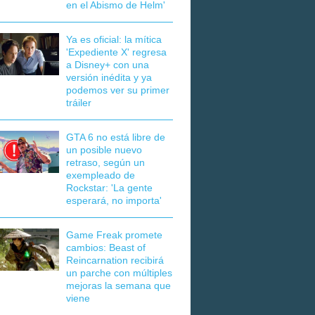
en el Abismo de Helm'
Ya es oficial: la mítica
'Expediente X' regresa
a Disney+ con una
versión inédita y ya
podemos ver su primer
tráiler
GTA 6 no está libre de
un posible nuevo
retraso, según un
exempleado de
Rockstar: 'La gente
esperará, no importa'
Game Freak promete
cambios: Beast of
Reincarnation recibirá
un parche con múltiples
mejoras la semana que
viene