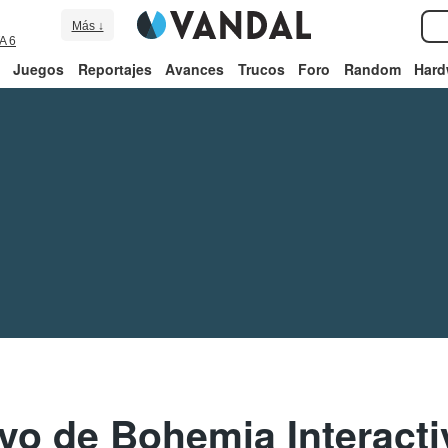
Más ↓
A 6
Juegos
Reportajes
Avances
Trucos
Foro
Random
Hard
evo de Bohemia Interact