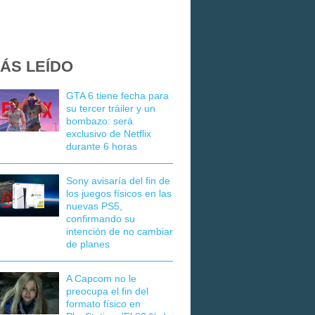
ÁS LEÍDO
GTA 6 tiene fecha para
su tercer tráiler y un
bombazo: será
exclusivo de Netflix
durante 6 horas
Sony avisaría del fin de
los juegos físicos en las
nuevas PS5,
confirmando su
intención de no cambiar
de planes
A Capcom no le
preocupa el fin del
formato físico en