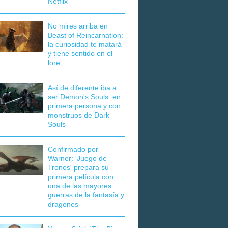
Netflix
No mires arriba en
Beast of Reincarnation:
la curiosidad te matará
y tiene sentido en el
lore
Así de diferente iba a
ser Demon's Souls: en
primera persona y con
monstruos de Dark
Souls
Confirmado por
Warner: 'Juego de
Tronos' prepara su
primera película con
una de las mayores
guerras de la fantasía y
dragones