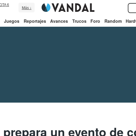
GTA 6
Más ↓
Juegos
Reportajes
Avances
Trucos
Foro
Random
Hard
prepara un evento de 