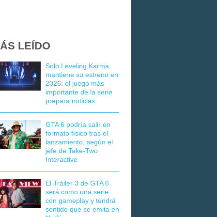
ÁS LEÍDO
Solo Leveling Karma
mantiene su estreno en
2026: el juego más
importante de la serie
prepara noticias
GTA 6 podría salir en
formato físico tras el
lanzamiento, según el
jefe de Take-Two
Interactive
El Tráiler 3 de GTA 6
será como una serie
con gameplay y tendrá
sentido que se emita en