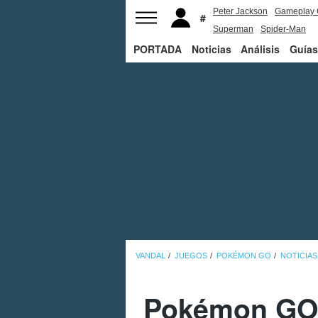
Peter Jackson
Gameplay 
Superman
Spider-Man
PORTADA
Noticias
Análisis
Guías
VANDAL
JUEGOS
POKÉMON GO
NOTICIAS
Pokémon GO 