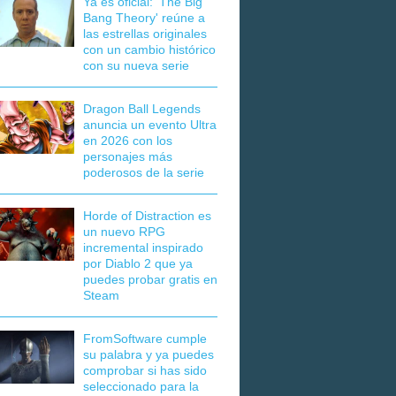
Ya es oficial: 'The Big
Bang Theory' reúne a
las estrellas originales
con un cambio histórico
con su nueva serie
Dragon Ball Legends
anuncia un evento Ultra
en 2026 con los
personajes más
poderosos de la serie
Horde of Distraction es
un nuevo RPG
incremental inspirado
por Diablo 2 que ya
puedes probar gratis en
Steam
FromSoftware cumple
su palabra y ya puedes
comprobar si has sido
seleccionado para la