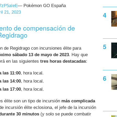
x7zP5aIeE
— Pokémon GO España
il 21, 2023
vento de compensación de
 Regidrago
 de Regidrago con incursiones élite para
óximo sábado 13 de mayo de 2023
. Hay que
erá en las siguientes
tres horas destacadas
:
a las 11:00
, hora local.
a las 14:00
, hora local.
a las 17:00
, hora local.
s élite son un tipo de incursión
más complicada
 incursión élite eclosiona, el jefe de la incursión
durante 30 minutos
(y solo se puede combatir