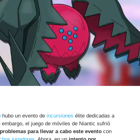
o
hubo un evento de
incursiones
élite dedicadas a
n embargo, el juego de móviles de Niantic sufrió
problemas para llevar a cabo este evento
con
chos jugadores
. Ahora, en un
intento por