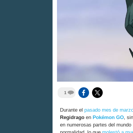
1
Durante el
pasado mes de marz
Regidrago
en
Pokémon GO
, si
en numerosas partes del mundo
normalidad, lo que
molestó a mu