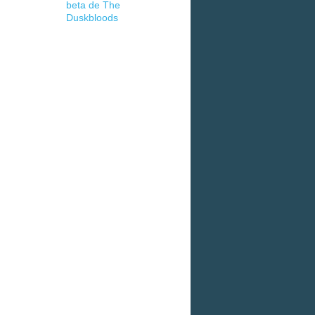
beta de The
Duskbloods