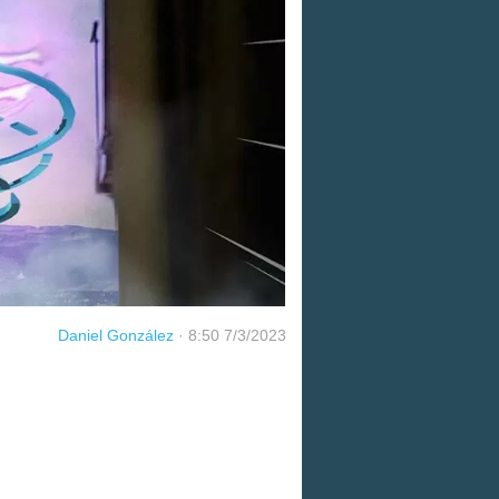
Daniel González
·
8:50 7/3/2023