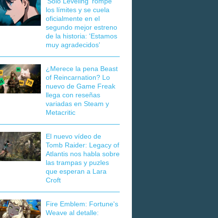
'Solo Leveling' rompe
los límites y se cuela
oficialmente en el
segundo mejor estreno
de la historia: 'Estamos
muy agradecidos'
¿Merece la pena Beast
of Reincarnation? Lo
nuevo de Game Freak
llega con reseñas
variadas en Steam y
Metacritic
El nuevo vídeo de
Tomb Raider: Legacy of
Atlantis nos habla sobre
las trampas y puzles
que esperan a Lara
Croft
Fire Emblem: Fortune's
Weave al detalle: