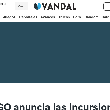
ntial
Más ↓
Juegos
Reportajes
Avances
Trucos
Foro
Random
Hard
 anuncia las incursion