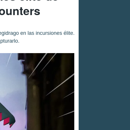
ounters
drago en las incursiones élite.
turarlo.