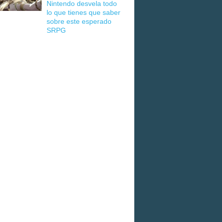
Nintendo desvela todo
lo que tienes que saber
sobre este esperado
SRPG