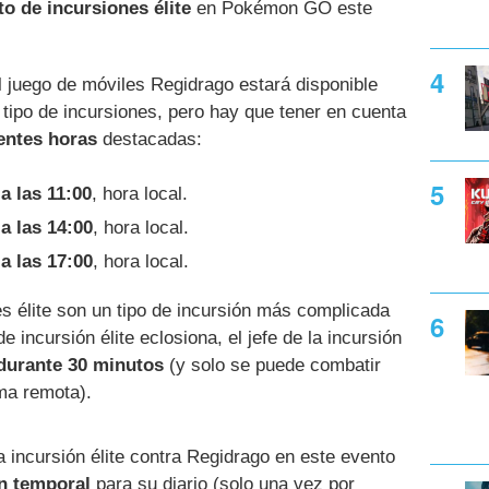
to de incursiones élite
en Pokémon GO este
el juego de móviles Regidrago estará disponible
 tipo de incursiones, pero hay que tener en cuenta
entes horas
destacadas:
3
a las 11:00
, hora local.
3
a las 14:00
, hora local.
3
a las 17:00
, hora local.
s élite son un tipo de incursión más complicada
 incursión élite eclosiona, el jefe de la incursión
durante 30 minutos
(y solo se puede combatir
rma remota).
 incursión élite contra Regidrago en este evento
ón temporal
para su diario (solo una vez por