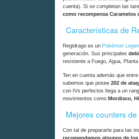
cuenta). Si se completan las tar
como recompensa Caramelos de
Características de R
Regidrago es un
Pokémon Legen
generación. Sus principales
debi
resistente a Fuego, Agua, Planta 
Ten en cuenta además que entre l
sabemos que posee
202 de ataq
con IVs perfectos llega a un ran
movimientos como
Mordisco, H
Mejores counters de
Con tal de prepararte para las in
recomendamos algunos de los 