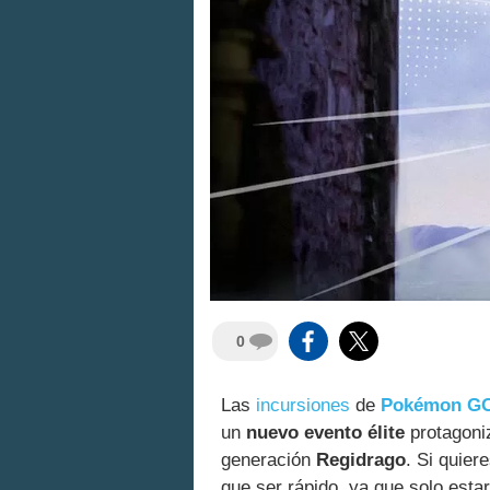
0
Las
incursiones
de
Pokémon G
un
nuevo evento élite
protagoni
generación
Regidrago
. Si quier
que ser rápido, ya que solo esta