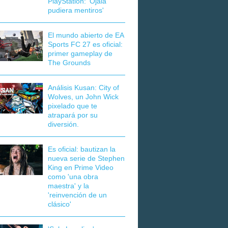
PlayStation: 'Ojalá
pudiera mentiros'
El mundo abierto de EA
Sports FC 27 es oficial:
primer gameplay de
The Grounds
Análisis Kusan: City of
Wolves, un John Wick
pixelado que te
atrapará por su
diversión.
Es oficial: bautizan la
nueva serie de Stephen
King en Prime Video
como 'una obra
maestra' y la
'reinvención de un
clásico'