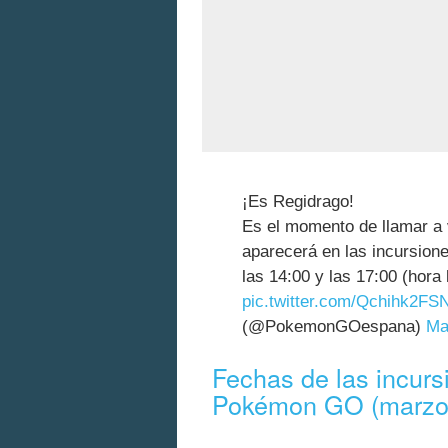
¡Es Regidrago!
Es el momento de llamar a
aparecerá en las incursione
las 14:00 y las 17:00 (hora 
pic.twitter.com/Qchihk2FS
(@PokemonGOespana)
Ma
Fechas de las incurs
Pokémon GO (marzo