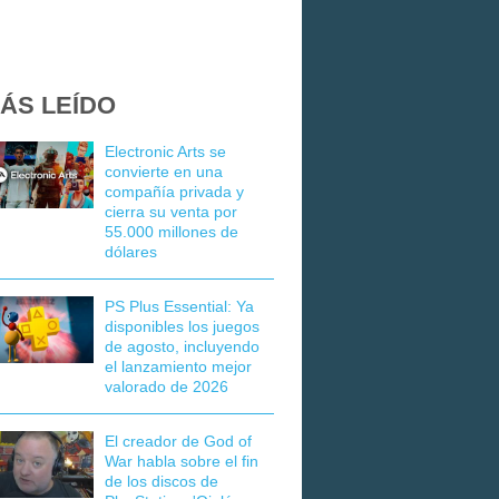
ÁS LEÍDO
Electronic Arts se
convierte en una
compañía privada y
cierra su venta por
55.000 millones de
dólares
PS Plus Essential: Ya
disponibles los juegos
de agosto, incluyendo
el lanzamiento mejor
valorado de 2026
El creador de God of
War habla sobre el fin
de los discos de