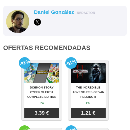
Daniel González
REDACTOR
OFERTAS RECOMENDADAS
-91%
-91%
DIGIMON STORY
THE INCREDIBLE
CYBER SLEUTH:
ADVENTURES OF VAN
COMPLETE EDITION
HELSING II
PC
PC
3.39 €
1.21 €