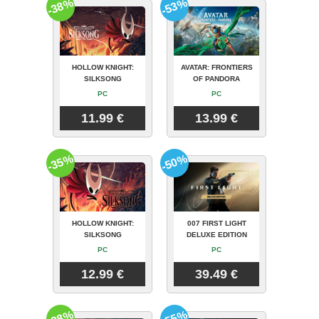
-38%
-53%
HOLLOW KNIGHT:
AVATAR: FRONTIERS
SILKSONG
OF PANDORA
PC
PC
11.99 €
13.99 €
-35%
-50%
HOLLOW KNIGHT:
007 FIRST LIGHT
SILKSONG
DELUXE EDITION
PC
PC
12.99 €
39.49 €
-28%
-55%