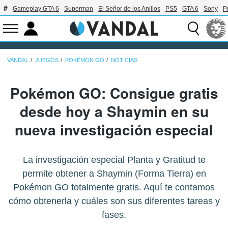
Gameplay GTA 6
Superman
El Señor de los Anillos
PS5
GTA 6
Sony
P
VANDAL
JUEGOS
POKÉMON GO
NOTICIAS
Pokémon GO: Consigue gratis
desde hoy a Shaymin en su
nueva investigación especial
La investigación especial Planta y Gratitud te
permite obtener a Shaymin (Forma Tierra) en
Pokémon GO totalmente gratis. Aquí te contamos
cómo obtenerla y cuáles son sus diferentes tareas y
fases.