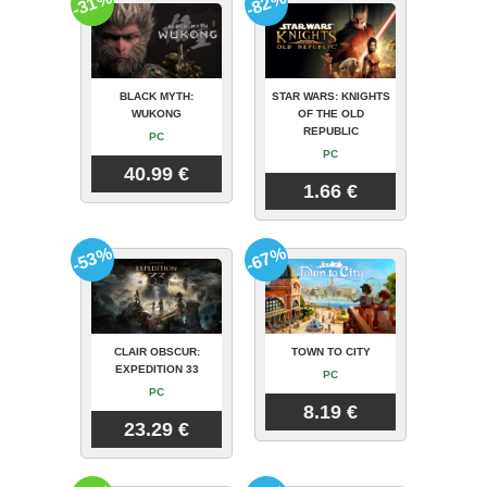
-31%
-82%
BLACK MYTH:
STAR WARS: KNIGHTS
WUKONG
OF THE OLD
REPUBLIC
PC
PC
40.99 €
1.66 €
-53%
-67%
CLAIR OBSCUR:
TOWN TO CITY
EXPEDITION 33
PC
PC
8.19 €
23.29 €