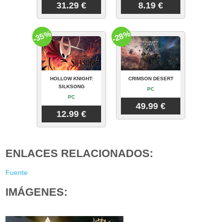
31.29 €
8.19 €
-35%
-28%
HOLLOW KNIGHT:
CRIMSON DESERT
SILKSONG
PC
PC
49.99 €
12.99 €
ENLACES RELACIONADOS:
Fuente
IMÁGENES: