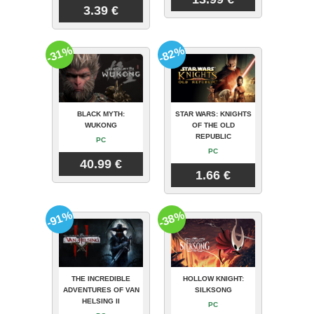
3.39 €
-31%
-82%
BLACK MYTH:
STAR WARS: KNIGHTS
WUKONG
OF THE OLD
REPUBLIC
PC
PC
40.99 €
1.66 €
-91%
-38%
THE INCREDIBLE
HOLLOW KNIGHT:
ADVENTURES OF VAN
SILKSONG
HELSING II
PC