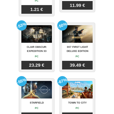
PC
11.99 €
1.21 €
-53%
-50%
CLAIR OBSCUR:
007 FIRST LIGHT
EXPEDITION 33
DELUXE EDITION
PC
PC
23.29 €
39.49 €
-55%
-67%
STARFIELD
TOWN TO CITY
PC
PC