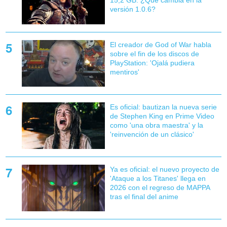
15,2 GB: ¿Qué cambia en la
versión 1.0.6?
El creador de God of War habla
sobre el fin de los discos de
PlayStation: 'Ojalá pudiera
mentiros'
Es oficial: bautizan la nueva serie
de Stephen King en Prime Video
como 'una obra maestra' y la
'reinvención de un clásico'
Ya es oficial: el nuevo proyecto de
'Ataque a los Titanes' llega en
2026 con el regreso de MAPPA
tras el final del anime