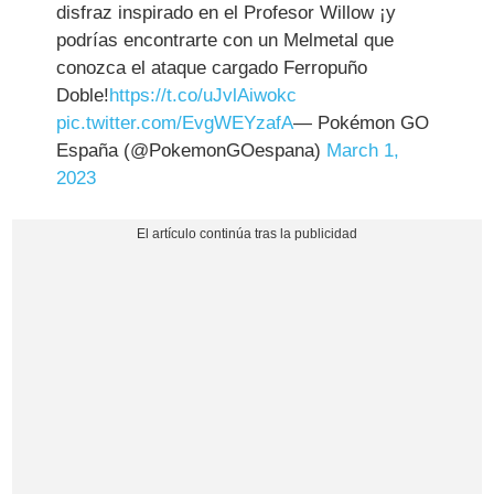
disfraz inspirado en el Profesor Willow ¡y
podrías encontrarte con un Melmetal que
conozca el ataque cargado Ferropuño
Doble!
https://t.co/uJvlAiwokc
pic.twitter.com/EvgWEYzafA
— Pokémon GO
España (@PokemonGOespana)
March 1,
2023