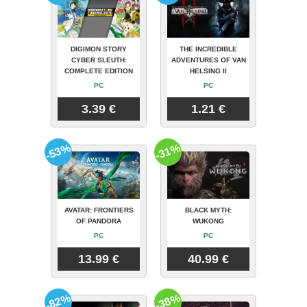
DIGIMON STORY
THE INCREDIBLE
CYBER SLEUTH:
ADVENTURES OF VAN
COMPLETE EDITION
HELSING II
PC
PC
3.39 €
1.21 €
-53%
-31%
AVATAR: FRONTIERS
BLACK MYTH:
OF PANDORA
WUKONG
PC
PC
13.99 €
40.99 €
-82%
-38%