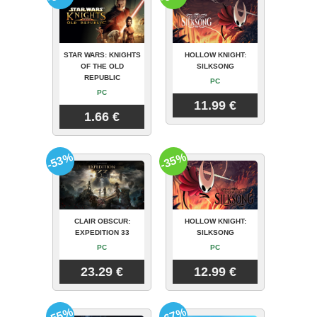
STAR WARS: KNIGHTS
HOLLOW KNIGHT:
OF THE OLD
SILKSONG
REPUBLIC
PC
PC
11.99 €
1.66 €
-53%
-35%
CLAIR OBSCUR:
HOLLOW KNIGHT:
EXPEDITION 33
SILKSONG
PC
PC
23.29 €
12.99 €
-55%
-67%