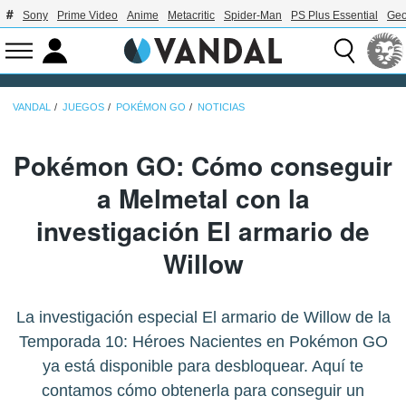
Sony
Prime Video
Anime
Metacritic
Spider-Man
PS Plus Essential
Geo
VANDAL
JUEGOS
POKÉMON GO
NOTICIAS
Pokémon GO: Cómo conseguir
a Melmetal con la
investigación El armario de
Willow
La investigación especial El armario de Willow de la
Temporada 10: Héroes Nacientes en Pokémon GO
ya está disponible para desbloquear. Aquí te
contamos cómo obtenerla para conseguir un