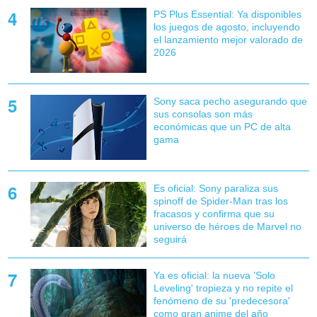
PS Plus Essential: Ya disponibles
los juegos de agosto, incluyendo
el lanzamiento mejor valorado de
2026
Sony saca pecho asegurando que
sus consolas son más
económicas que un PC de alta
gama
Es oficial: Sony paraliza sus
spinoff de Spider-Man tras los
fracasos y confirma que su
universo de héroes de Marvel no
seguirá
Ya es oficial: la nueva 'Solo
Leveling' tropieza y no repite el
fenómeno de su 'predecesora'
como gran anime del año