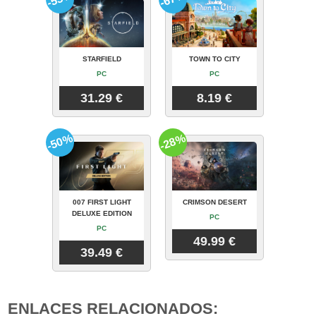
STARFIELD
TOWN TO CITY
PC
PC
31.29 €
8.19 €
-50%
-28%
007 FIRST LIGHT
CRIMSON DESERT
DELUXE EDITION
PC
PC
49.99 €
39.49 €
ENLACES RELACIONADOS: