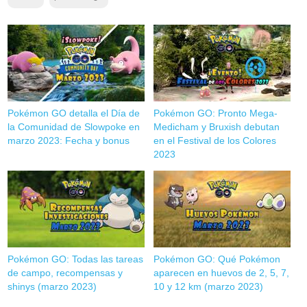
Pokémon GO detalla el Día de
Pokémon GO: Pronto Mega-
la Comunidad de Slowpoke en
Medicham y Bruxish debutan
marzo 2023: Fecha y bonus
en el Festival de los Colores
2023
Pokémon GO: Todas las tareas
Pokémon GO: Qué Pokémon
de campo, recompensas y
aparecen en huevos de 2, 5, 7,
shinys (marzo 2023)
10 y 12 km (marzo 2023)